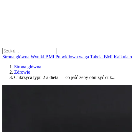
Strona główna
Wyniki BMI
Prawidłowa waga
Tabela BMI
Kalkulator
Strona główna
Zdrowie
Cukrzyca typu 2 a dieta — co jeść żeby obniżyć cuk...