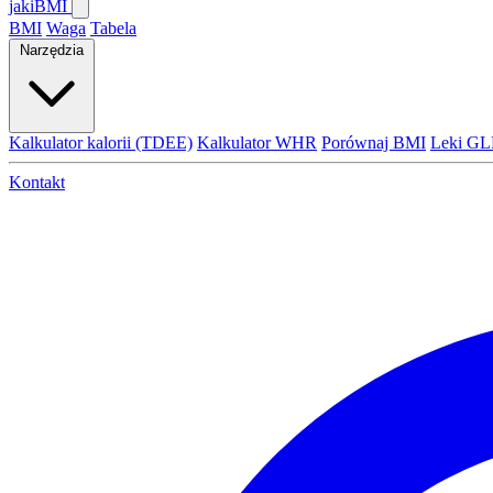
jaki
BMI
BMI
Waga
Tabela
Narzędzia
Kalkulator kalorii (TDEE)
Kalkulator WHR
Porównaj BMI
Leki GL
Kontakt