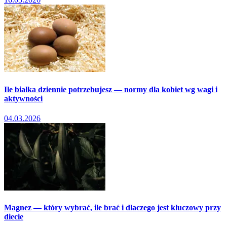
Ile białka dziennie potrzebujesz — normy dla kobiet wg wagi i
aktywności
04.03.2026
Magnez — który wybrać, ile brać i dlaczego jest kluczowy przy
diecie