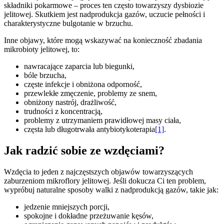
składniki pokarmowe – proces ten często towarzyszy dysbiozie
jelitowej. Skutkiem jest nadprodukcja gazów, uczucie pełności i
charakterystyczne bulgotanie w brzuchu.
Inne objawy, które mogą wskazywać na konieczność zbadania
mikrobioty jelitowej, to:
nawracające zaparcia lub biegunki,
bóle brzucha,
częste infekcje i obniżona odporność,
przewlekłe zmęczenie, problemy ze snem,
obniżony nastrój, drażliwość,
trudności z koncentracją,
problemy z utrzymaniem prawidłowej masy ciała,
częsta lub długotrwała antybiotykoterapia
[1]
.
Jak radzić sobie ze wzdęciami?
Wzdęcia to jeden z najczęstszych objawów towarzyszących
zaburzeniom mikroflory jelitowej. Jeśli dokucza Ci ten problem,
wypróbuj naturalne sposoby walki z nadprodukcją gazów, takie jak:
jedzenie mniejszych porcji,
spokojne i dokładne przeżuwanie kęsów,