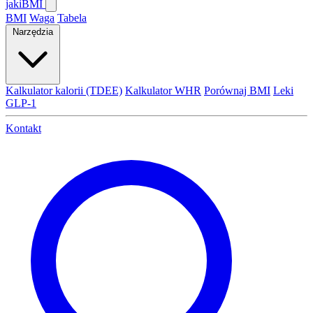
jaki
BMI
BMI
Waga
Tabela
Narzędzia
Kalkulator kalorii (TDEE)
Kalkulator WHR
Porównaj BMI
Leki
GLP-1
Kontakt