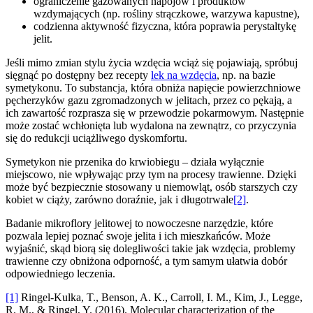
ograniczenie gazowanych napojów i produktów
wzdymających (np. rośliny strączkowe, warzywa kapustne),
codzienna aktywność fizyczna, która poprawia perystaltykę
jelit.
Jeśli mimo zmian stylu życia wzdęcia wciąż się pojawiają, spróbuj
sięgnąć po dostępny bez recepty
lek na wzdęcia
, np. na bazie
symetykonu. To substancja, która obniża napięcie powierzchniowe
pęcherzyków gazu zgromadzonych w jelitach, przez co pękają, a
ich zawartość rozprasza się w przewodzie pokarmowym. Następnie
może zostać wchłonięta lub wydalona na zewnątrz, co przyczynia
się do redukcji uciążliwego dyskomfortu.
Symetykon nie przenika do krwiobiegu – działa wyłącznie
miejscowo, nie wpływając przy tym na procesy trawienne. Dzięki
może być bezpiecznie stosowany u niemowląt, osób starszych czy
kobiet w ciąży, zarówno doraźnie, jak i długotrwale
[2]
.
Badanie mikroflory jelitowej to nowoczesne narzędzie, które
pozwala lepiej poznać swoje jelita i ich mieszkańców. Może
wyjaśnić, skąd biorą się dolegliwości takie jak wzdęcia, problemy
trawienne czy obniżona odporność, a tym samym ułatwia dobór
odpowiedniego leczenia.
[1]
Ringel-Kulka, T., Benson, A. K., Carroll, I. M., Kim, J., Legge,
R. M., & Ringel, Y. (2016). Molecular characterization of the