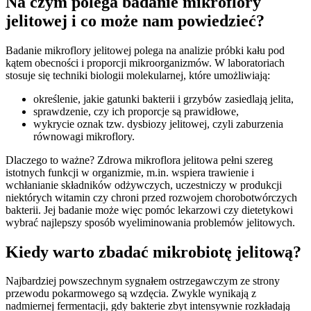
Na czym polega badanie mikroflory
jelitowej i co może nam powiedzieć?
Badanie mikroflory jelitowej polega na analizie próbki kału pod
kątem obecności i proporcji mikroorganizmów. W laboratoriach
stosuje się techniki biologii molekularnej, które umożliwiają:
określenie, jakie gatunki bakterii i grzybów zasiedlają jelita,
sprawdzenie, czy ich proporcje są prawidłowe,
wykrycie oznak tzw. dysbiozy jelitowej, czyli zaburzenia
równowagi mikroflory.
Dlaczego to ważne? Zdrowa mikroflora jelitowa pełni szereg
istotnych funkcji w organizmie, m.in. wspiera trawienie i
wchłanianie składników odżywczych, uczestniczy w produkcji
niektórych witamin czy chroni przed rozwojem chorobotwórczych
bakterii. Jej badanie może więc pomóc lekarzowi czy dietetykowi
wybrać najlepszy sposób wyeliminowania problemów jelitowych.
Kiedy warto zbadać mikrobiotę jelitową?
Najbardziej powszechnym sygnałem ostrzegawczym ze strony
przewodu pokarmowego są wzdęcia. Zwykle wynikają z
nadmiernej fermentacji, gdy bakterie zbyt intensywnie rozkładają