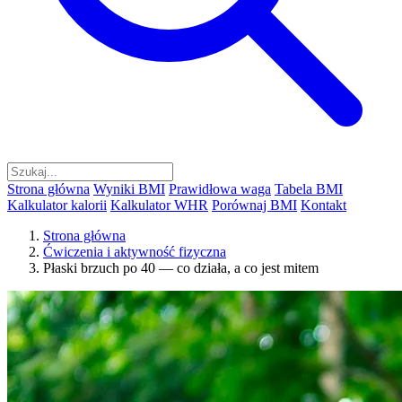
Strona główna
Wyniki BMI
Prawidłowa waga
Tabela BMI
Kalkulator kalorii
Kalkulator WHR
Porównaj BMI
Kontakt
Strona główna
Ćwiczenia i aktywność fizyczna
Płaski brzuch po 40 — co działa, a co jest mitem