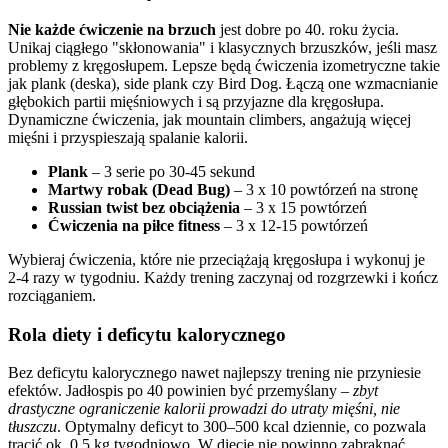
Nie każde ćwiczenie na brzuch
jest dobre po 40. roku życia.
Unikaj ciągłego "skłonowania" i klasycznych brzuszków, jeśli masz
problemy z kręgosłupem. Lepsze będą ćwiczenia izometryczne takie
jak plank (deska), side plank czy Bird Dog. Łączą one wzmacnianie
głębokich partii mięśniowych i są przyjazne dla kręgosłupa.
Dynamiczne ćwiczenia, jak mountain climbers, angażują więcej
mięśni i przyspieszają spalanie kalorii.
Plank
– 3 serie po 30-45 sekund
Martwy robak (Dead Bug)
– 3 x 10 powtórzeń na stronę
Russian twist bez obciążenia
– 3 x 15 powtórzeń
Ćwiczenia na piłce fitness
– 3 x 12-15 powtórzeń
Wybieraj ćwiczenia, które nie przeciążają kręgosłupa i wykonuj je
2-4 razy w tygodniu. Każdy trening zaczynaj od rozgrzewki i kończ
rozciąganiem.
Rola diety i deficytu kalorycznego
Bez deficytu kalorycznego nawet najlepszy trening nie przyniesie
efektów. Jadłospis po 40 powinien być przemyślany –
zbyt
drastyczne ograniczenie kalorii prowadzi do utraty mięśni, nie
tłuszczu
. Optymalny deficyt to 300–500 kcal dziennie, co pozwala
tracić ok. 0,5 kg tygodniowo. W diecie nie powinno zabraknąć