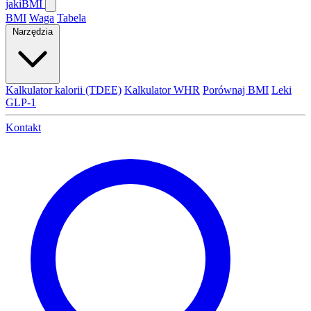
jaki
BMI
BMI
Waga
Tabela
Narzędzia
Kalkulator kalorii (TDEE)
Kalkulator WHR
Porównaj BMI
Leki
GLP-1
Kontakt