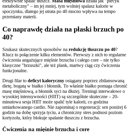
efektywnie spalać tłuszcz.
Masa mięśniowa
działa jak "piecyk
metaboliczny" – im jej mniej, tym wolniej spalasz kalorie w
spoczynku, dlatego jej utrata po 40 mocno wpływa na tempo
przemiany materii.
Co naprawdę działa na płaski brzuch po
40?
Szukasz skutecznych sposobów na
redukcję tłuszczu po 40
?
Klucz to połączenie kilku elementów. Pierwszy z nich to regularne
ćwiczenia angażujące mięśnie brzucha i całego core – nie tylko
klasyczne "brzuszki", ale też plank, martwy ciąg czy ćwiczenia
funkcjonalne.
Drugi filar to
deficyt kaloryczny
osiągany poprzez zbilansowaną
dietę, bogatą w białko i błonnik. To właśnie białko pomaga chronić
masę mięśniową, a błonnik syci na dłużej. Treningi interwałowe o
wysokiej intensywności (HIIT) są szczególnie skuteczne – 20-
minutowa sesja HIIT może spalić tyle kalorii, co godzina
umiarkowanego cardio. Nie zapominaj o regeneracji: sen poniżej 6
godzin na dobę sprzyja tyciu, a chroniczny stres podnosi poziom
kortyzolu, który blokuje spalanie tłuszczu z brzucha.
Ćwiczenia na mięśnie brzucha i core