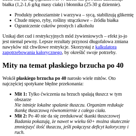
białka (1,2-1,6 g/kg masy ciała) i błonnika (25-30 g dziennie).
Produkty pełnoziarniste i warzywa – sycą, stabilizują glikemię
Chude mięso, ryby, rośliny strączkowe – źródła białka
Ograniczenie cukrów prostych i alkoholu
Unikaj diet cud i restrykcyjnych mód żywieniowych – efekt jo-jo
jest niemal pewny. Lepsze rezultaty przynosi długofalowa zmiana
nawyków niż chwilowe restrykcje. Skorzystaj z
kalkulatora
zapotrzebowania kalorycznego
, by określić swoje potrzeby.
Mity na temat płaskiego brzucha po 40
Wokół
płaskiego brzucha po 40
narosło wiele mitów. Oto
najczęściej spotykane błędne przekonania:
Mit 1:
Tylko ćwiczenia na brzuch spalają tłuszcz w tym
obszarze
Nie istnieje lokalne spalanie tłuszczu. Organizm redukuje
tkankę tłuszczową równomiernie z całego ciała.
Mit 2:
Po 40 nie da się zredukować tkanki tłuszczowej
Badania pokazują, że nawet w wieku 60+ można skutecznie
zmniejszyć ilość tłuszczu, jeśli połączysz deficyt kaloryczny i
ruch.