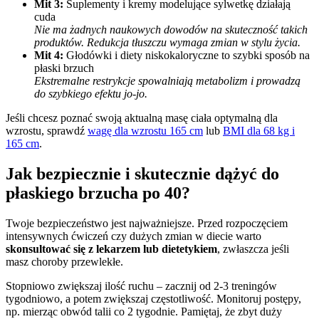
Mit 3:
Suplementy i kremy modelujące sylwetkę działają
cuda
Nie ma żadnych naukowych dowodów na skuteczność takich
produktów. Redukcja tłuszczu wymaga zmian w stylu życia.
Mit 4:
Głodówki i diety niskokaloryczne to szybki sposób na
płaski brzuch
Ekstremalne restrykcje spowalniają metabolizm i prowadzą
do szybkiego efektu jo-jo.
Jeśli chcesz poznać swoją aktualną masę ciała optymalną dla
wzrostu, sprawdź
wagę dla wzrostu 165 cm
lub
BMI dla 68 kg i
165 cm
.
Jak bezpiecznie i skutecznie dążyć do
płaskiego brzucha po 40?
Twoje bezpieczeństwo jest najważniejsze. Przed rozpoczęciem
intensywnych ćwiczeń czy dużych zmian w diecie warto
skonsultować się z lekarzem lub dietetykiem
, zwłaszcza jeśli
masz choroby przewlekłe.
Stopniowo zwiększaj ilość ruchu – zacznij od 2-3 treningów
tygodniowo, a potem zwiększaj częstotliwość. Monitoruj postępy,
np. mierząc obwód talii co 2 tygodnie. Pamiętaj, że zbyt duży