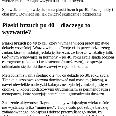
wiedzę czerpie z najnowszych badań naukowych.
Sprawdź, co naprawdę działa na płaski brzuch po 40. Poznaj fakty i
obal mity. Dowiedz się, jak ćwiczyć skutecznie i bezpiecznie.
Płaski brzuch po 40 – dlaczego to
wyzwanie?
Płaski brzuch po 40
to cel, który wymaga więcej pracy niż dwie
dekady wcześniej. Wraz z wiekiem Twoje ciało przechodzi szereg
zmian, które utrudniają redukcję tłuszczu, zwłaszcza w okolicy talii.
Głównym winowajcą są hormony – po 40. roku życia spada poziom
estrogenów (u kobiet) i testosteronu (u mężczyzn), co sprzyja
odkładaniu się tkanki tłuszczowej w rejonie brzucha.
Metabolizm zwalnia średnio o 2-4% co dekadę po 30. roku życia.
Tkanka tłuszczowa zaczyna dominować nad masą mięśniową, a
nawet niewielkie nadwyżki kaloryczne szybciej zamieniają się w
oponkę. U kobiet dodatkowymi utrudnieniami są perimenopauza i
menopauza, które sprzyjają centralnemu gromadzeniu tłuszczu.
Znaczenie aktywności fizycznej i diety w dojrzałym wieku rośnie –
nie wystarczy tylko "mniej jeść". Twoje ciało potrzebuje bardziej
zbilansowanego jadłospisu i dobrze przemyślanego ruchu, by