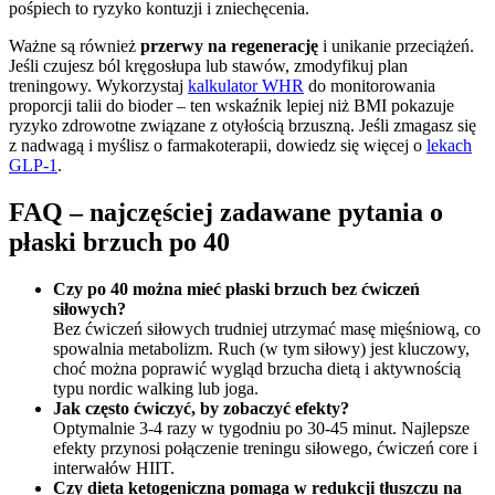
pośpiech to ryzyko kontuzji i zniechęcenia.
Ważne są również
przerwy na regenerację
i unikanie przeciążeń.
Jeśli czujesz ból kręgosłupa lub stawów, zmodyfikuj plan
treningowy. Wykorzystaj
kalkulator WHR
do monitorowania
proporcji talii do bioder – ten wskaźnik lepiej niż BMI pokazuje
ryzyko zdrowotne związane z otyłością brzuszną. Jeśli zmagasz się
z nadwagą i myślisz o farmakoterapii, dowiedz się więcej o
lekach
GLP-1
.
FAQ – najczęściej zadawane pytania o
płaski brzuch po 40
Czy po 40 można mieć płaski brzuch bez ćwiczeń
siłowych?
Bez ćwiczeń siłowych trudniej utrzymać masę mięśniową, co
spowalnia metabolizm. Ruch (w tym siłowy) jest kluczowy,
choć można poprawić wygląd brzucha dietą i aktywnością
typu nordic walking lub joga.
Jak często ćwiczyć, by zobaczyć efekty?
Optymalnie 3-4 razy w tygodniu po 30-45 minut. Najlepsze
efekty przynosi połączenie treningu siłowego, ćwiczeń core i
interwałów HIIT.
Czy dieta ketogeniczna pomaga w redukcji tłuszczu na