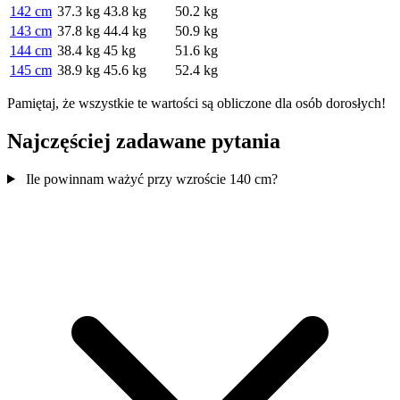
142 cm
37.3 kg
43.8 kg
50.2 kg
143 cm
37.8 kg
44.4 kg
50.9 kg
144 cm
38.4 kg
45 kg
51.6 kg
145 cm
38.9 kg
45.6 kg
52.4 kg
Pamiętaj, że wszystkie te wartości są obliczone dla osób dorosłych!
Najczęściej zadawane pytania
Ile powinnam ważyć przy wzroście 140 cm?