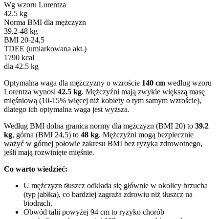
Wg wzoru Lorentza
42.5 kg
Norma BMI dla mężczyzn
39.2-48 kg
BMI 20-24,5
TDEE (umiarkowana akt.)
1790 kcal
dla 42.5 kg
Optymalna waga dla mężczyzny o wzroście
140 cm
według wzoru
Lorentza wynosi
42.5 kg
. Mężczyźni mają zwykle większą masę
mięśniową (10-15% więcej niż kobiety o tym samym wzroście),
dlatego ich optymalna waga jest wyższa.
Według BMI dolna granica normy dla mężczyzn (BMI 20) to
39.2
kg
, górna (BMI 24,5) to
48 kg
. Mężczyźni mogą bezpiecznie
ważyć w górnej połowie zakresu BMI bez ryzyka zdrowotnego,
jeśli mają rozwinięte mięśnie.
Co warto wiedzieć:
U mężczyzn tłuszcz odkłada się głównie w okolicy brzucha
(typ jabłka), co bardziej zagraża zdrowiu niż tłuszcz na
biodrach.
Obwód talii powyżej 94 cm to ryzyko chorób