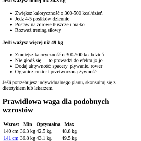
Jeśli ważysz mniej niż 36.3 kg
Zwiększ kaloryczność o 300-500 kcal/dzień
Jedz 4-5 posiłków dziennie
Postaw na zdrowe tłuszcze i białko
Rozważ trening siłowy
Jeśli ważysz więcej niż 49 kg
Zmniejsz kaloryczność o 300-500 kcal/dzień
Nie głodź się — to prowadzi do efektu jo-jo
Dodaj aktywność: spacery, pływanie, rower
Ogranicz cukier i przetworzoną żywność
Jeśli potrzebujesz indywidualnego planu, skonsultuj się z
dietetykiem lub lekarzem.
Prawidłowa waga dla podobnych
wzrostów
Wzrost
Min
Optymalna
Max
140 cm
36.3 kg
42.5 kg
48.8 kg
141 cm
36.8 kg
43.1 kg
49.5 kg