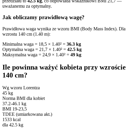
przedziału to
42.5 kg
, co odpowiada wskaźnikowi BMI 21,7 —
uważanemu za optymalny.
Jak obliczamy prawidłową wagę?
Prawidłowa waga wynika ze wzoru BMI (Body Mass Index). Dla
wzrostu 140 cm (1.40 m):
Minimalna waga = 18,5 × 1.40² =
36.3 kg
Optymalna waga = 21,7 × 1.40² =
42.5 kg
Maksymalna waga = 24,9 × 1.40² =
49 kg
Ile powinna ważyć kobieta przy wzroście
140 cm?
Wg wzoru Lorentza
45 kg
Norma BMI dla kobiet
37.2-46.1 kg
BMI 19-23,5
TDEE (umiarkowana akt.)
1533 kcal
dla 42.5 kg