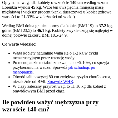
Optymalna waga dla kobiety o wzroście
140 cm
według wzoru
Lorentza wynosi
45 kg
. Wzór ten uwzględnia mniejszą masę
mięśniową i większy procent tkanki tłuszczowej u kobiet (zdrowe
wartości to 21-33% w zależności od wieku).
Według BMI dolna granica normy dla kobiet (BMI 19) to
37.2 kg
,
górna (BMI 23,5) to
46.1 kg
. Kobiety zwykle czują się najlepiej w
dolnej połowie zakresu BMI 18,5-24,9.
Co warto wiedzieć:
Waga kobiety naturalnie waha się o 1-2 kg w cyklu
menstruacyjnym przez retencję wody.
Po menopauzie metabolizm zwalnia o ~5-10%, co sprzyja
przybieraniu na wadze. Sprawdź
jak schudnąć po
menopauzie
.
Obwód talii powyżej 80 cm zwiększa ryzyko chorób serca,
niezależnie od BMI.
Sprawdź WHR
.
W ciąży zalecany przyrost wagi to 11-16 kg dla kobiet z
prawidłowym BMI przed ciążą.
Ile powinien ważyć mężczyzna przy
wzroście 140 cm?