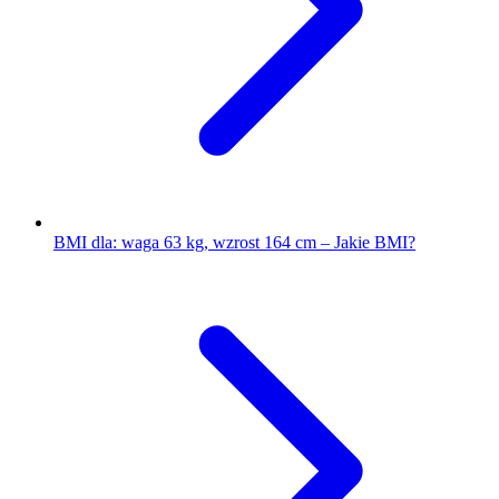
BMI dla: waga 63 kg, wzrost 164 cm – Jakie BMI?