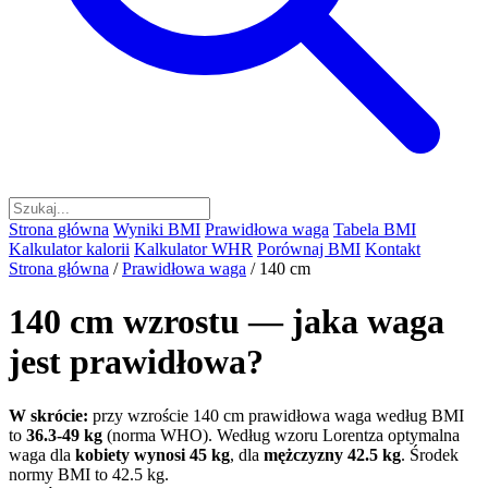
Strona główna
Wyniki BMI
Prawidłowa waga
Tabela BMI
Kalkulator kalorii
Kalkulator WHR
Porównaj BMI
Kontakt
Strona główna
/
Prawidłowa waga
/
140 cm
140 cm wzrostu — jaka waga
jest prawidłowa?
W skrócie:
przy wzroście 140 cm prawidłowa waga według BMI
to
36.3-49 kg
(norma WHO). Według wzoru Lorentza optymalna
waga dla
kobiety wynosi 45 kg
, dla
mężczyzny 42.5 kg
. Środek
normy BMI to 42.5 kg.