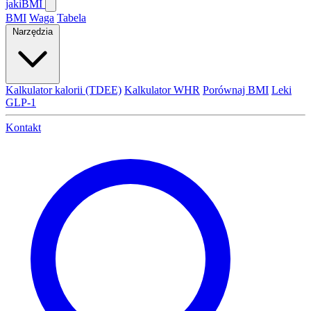
jaki
BMI
BMI
Waga
Tabela
Narzędzia
Kalkulator kalorii (TDEE)
Kalkulator WHR
Porównaj BMI
Leki
GLP-1
Kontakt