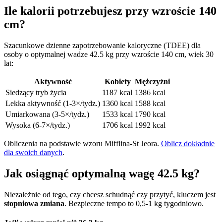
Ile kalorii potrzebujesz przy wzroście 140
cm?
Szacunkowe dzienne zapotrzebowanie kaloryczne (TDEE) dla
osoby o optymalnej wadze 42.5 kg przy wzroście 140 cm, wiek 30
lat:
Aktywność
Kobiety
Mężczyźni
Siedzący tryb życia
1187 kcal
1386 kcal
Lekka aktywność (1-3×/tydz.)
1360 kcal
1588 kcal
Umiarkowana (3-5×/tydz.)
1533 kcal
1790 kcal
Wysoka (6-7×/tydz.)
1706 kcal
1992 kcal
Obliczenia na podstawie wzoru Mifflina-St Jeora.
Oblicz dokładnie
dla swoich danych
.
Jak osiągnąć optymalną wagę 42.5 kg?
Niezależnie od tego, czy chcesz schudnąć czy przytyć, kluczem jest
stopniowa zmiana
. Bezpieczne tempo to 0,5-1 kg tygodniowo.