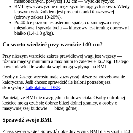
metabolicznych, powyżej 102 cm — wysokie ryzyko.
BMI bywa zawyżone u mężczyzn trenujących siłowo. Wtedy
lepszym wskaźnikiem jest procent tkanki tłuszczowej
(zdrowy zakres 10-20%).
Po 40-tce poziom testosteronu spada, co zmniejsza masę
mięśniową i sprzyja tyciu — kluczowy jest trening oporowy i
białko (1,4-1,8 g/kg).
Co warto wiedzieć przy wzroście 140 cm?
Przy niższym wzroście zakres prawidłowej wagi jest węższy —
różnica między minimum a maximum to zaledwie
12.7 kg
. Dlatego
nawet niewielkie wahania wagi mogą wpłynąć na BMI.
Osoby niższego wzrostu mają zazwyczaj niższe zapotrzebowanie
kaloryczne. Jeśli chcesz sprawdzić ile kalorii potrzebujesz,
skorzystaj z
kalkulatora TDEE
.
Pamiętaj, że BMI nie uwzględnia budowy ciała. Osoby o drobnej
kościec mogą czuć się dobrze bliżej dolnej granicy, a osoby o
masywniejszej budowie — bliżej górnej.
Sprawdź swoje BMI
Znasz swoją wagę? Sprawdź dokładny wynik BMI dla wzrostu 140