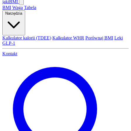
jaki
BMI
BMI
Waga
Tabela
Narzędzia
Kalkulator kalorii (TDEE)
Kalkulator WHR
Porównaj BMI
Leki
GLP-1
Kontakt