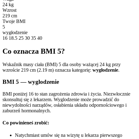
24 kg
Wzrost
219 cm
Twoje BMI
5
wygłodzenie
16
18.5
25
30
35
40
Co oznacza BMI 5?
Wskaźnik masy ciała (BMI) 5 dla osoby ważącej 24 kg przy
wzroście 219 cm (2.19 m) oznacza kategorię:
wygłodzenie
.
BMI 5 — wyglodzenie
BMI poniżej 16 to stan zagrożenia zdrowia i życia. Niezwłocznie
skonsultuj się z lekarzem. Wyglodzenie może prowadzić do
niewydolności narządów, osłabienia układu odpornościowego i
zaburzeń hormonalnych.
Co powinieneś zrobić:
Natychmiast umów się na wizytę u lekarza pierwszego