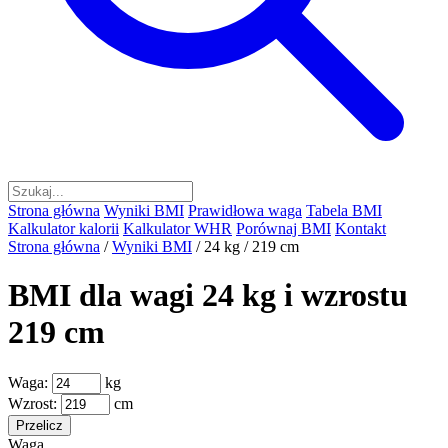
Strona główna
Wyniki BMI
Prawidłowa waga
Tabela BMI
Kalkulator kalorii
Kalkulator WHR
Porównaj BMI
Kontakt
Strona główna
/
Wyniki BMI
/
24 kg / 219 cm
BMI dla wagi 24 kg i wzrostu
219 cm
Waga:
kg
Wzrost:
cm
Przelicz
Waga