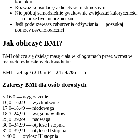
kontaktu
Rozważ konsultację z dietetykiem klinicznym
Nie próbuj samodzielnie gwałtownie zwiększać kaloryczności
— to może być niebezpieczne
Jeśli podejrzewasz zaburzenia odżywiania — poszukaj
pomocy psychologicznej
Jak obliczyć BMI?
BMI oblicza się dzieląc masę ciała w kilogramach przez wzrost w
metrach podniesiony do kwadratu:
BMI = 24 kg / (2.19 m)² = 24 / 4.7961 =
5
Zakresy BMI dla osób dorosłych
< 16,0 — wyglodzenie
16,0–16,99 — wychudzenie
17,0–18,49 — niedowaga
18,5–24,99 — waga prawidlowa
25,0–29,99 — nadwaga
30,0–34,99 — otylosc I stopnia
35,0–39,99 — otylosc II stopnia
≥ 40,0 — otylosc III stopnia