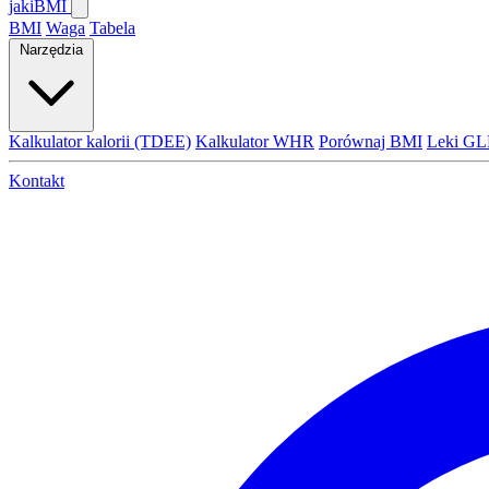
jaki
BMI
BMI
Waga
Tabela
Narzędzia
Kalkulator kalorii (TDEE)
Kalkulator WHR
Porównaj BMI
Leki GL
Kontakt