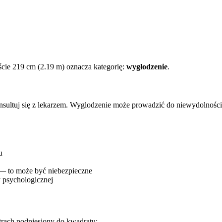
cie 219 cm (2.19 m) oznacza kategorię:
wygłodzenie
.
onsultuj się z lekarzem. Wyglodzenie może prowadzić do niewydolnośc
u
 — to może być niebezpieczne
 psychologicznej
trach podniesiony do kwadratu: