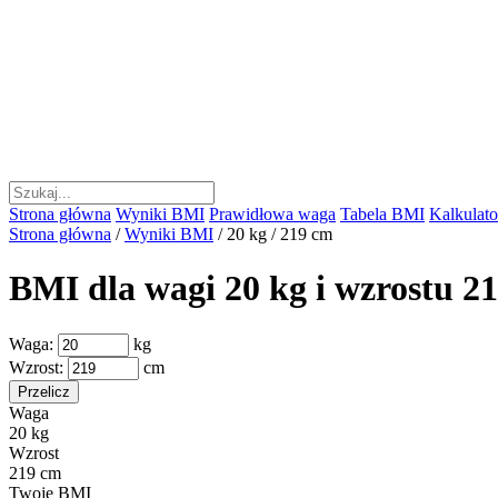
Strona główna
Wyniki BMI
Prawidłowa waga
Tabela BMI
Kalkulator
Strona główna
/
Wyniki BMI
/
20 kg / 219 cm
BMI dla wagi 20 kg i wzrostu 2
Waga:
kg
Wzrost:
cm
Przelicz
Waga
20 kg
Wzrost
219 cm
Twoje BMI