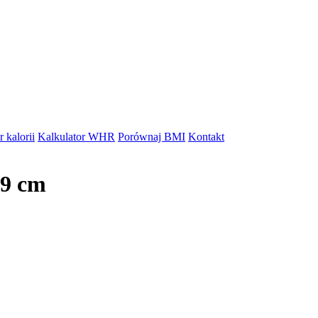
 kalorii
Kalkulator WHR
Porównaj BMI
Kontakt
19 cm