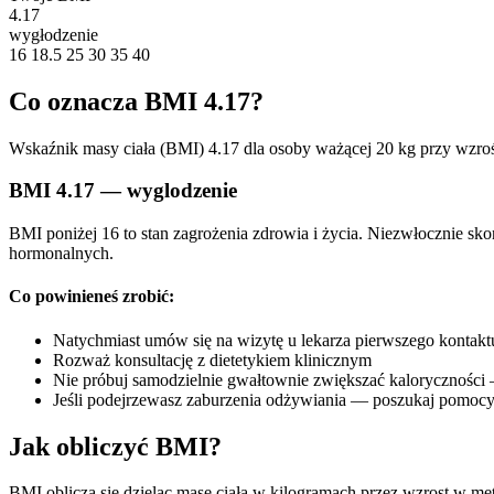
4.17
wygłodzenie
16
18.5
25
30
35
40
Co oznacza BMI 4.17?
Wskaźnik masy ciała (BMI) 4.17 dla osoby ważącej 20 kg przy wzroś
BMI 4.17 — wyglodzenie
BMI poniżej 16 to stan zagrożenia zdrowia i życia. Niezwłocznie sk
hormonalnych.
Co powinieneś zrobić:
Natychmiast umów się na wizytę u lekarza pierwszego kontakt
Rozważ konsultację z dietetykiem klinicznym
Nie próbuj samodzielnie gwałtownie zwiększać kaloryczności
Jeśli podejrzewasz zaburzenia odżywiania — poszukaj pomocy
Jak obliczyć BMI?
BMI oblicza się dzieląc masę ciała w kilogramach przez wzrost w me