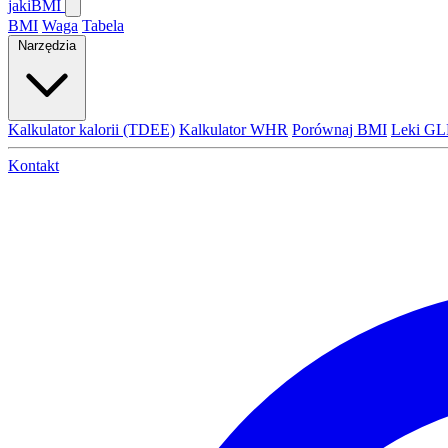
jaki
BMI
BMI
Waga
Tabela
Narzędzia
Kalkulator kalorii (TDEE)
Kalkulator WHR
Porównaj BMI
Leki GL
Kontakt