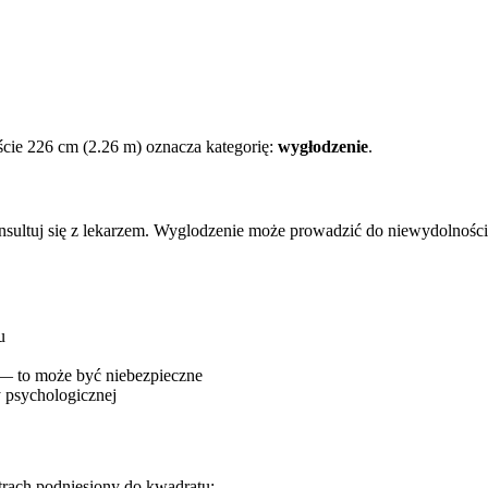
cie 226 cm (2.26 m) oznacza kategorię:
wygłodzenie
.
onsultuj się z lekarzem. Wyglodzenie może prowadzić do niewydolnośc
u
 — to może być niebezpieczne
 psychologicznej
trach podniesiony do kwadratu: