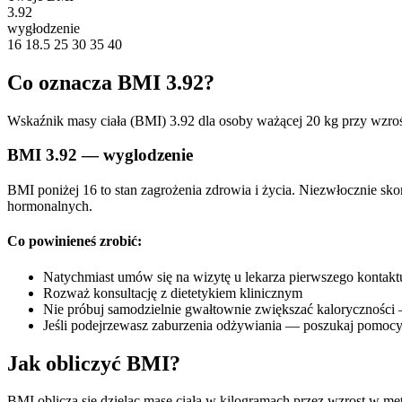
3.92
wygłodzenie
16
18.5
25
30
35
40
Co oznacza BMI 3.92?
Wskaźnik masy ciała (BMI) 3.92 dla osoby ważącej 20 kg przy wzroś
BMI 3.92 — wyglodzenie
BMI poniżej 16 to stan zagrożenia zdrowia i życia. Niezwłocznie sk
hormonalnych.
Co powinieneś zrobić:
Natychmiast umów się na wizytę u lekarza pierwszego kontakt
Rozważ konsultację z dietetykiem klinicznym
Nie próbuj samodzielnie gwałtownie zwiększać kaloryczności
Jeśli podejrzewasz zaburzenia odżywiania — poszukaj pomocy
Jak obliczyć BMI?
BMI oblicza się dzieląc masę ciała w kilogramach przez wzrost w me