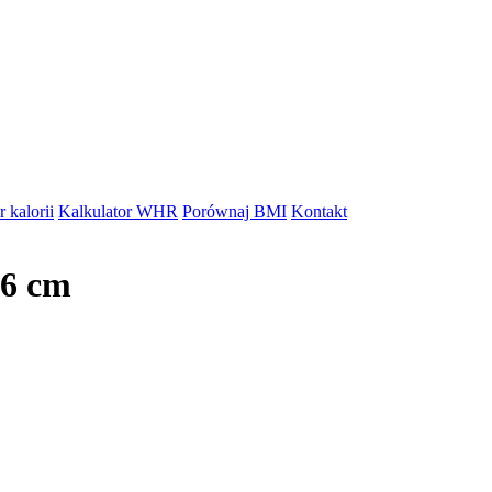
 kalorii
Kalkulator WHR
Porównaj BMI
Kontakt
26 cm