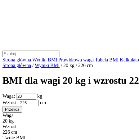
Strona główna
Wyniki BMI
Prawidłowa waga
Tabela BMI
Kalkulator
Strona główna
/
Wyniki BMI
/
20 kg / 226 cm
BMI dla wagi 20 kg i wzrostu 2
Waga:
kg
Wzrost:
cm
Przelicz
Waga
20 kg
Wzrost
226 cm
Twoje BMI