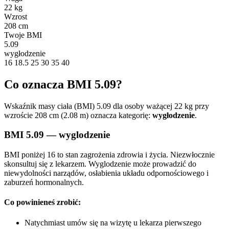
22 kg
Wzrost
208 cm
Twoje BMI
5.09
wygłodzenie
16
18.5
25
30
35
40
Co oznacza BMI 5.09?
Wskaźnik masy ciała (BMI) 5.09 dla osoby ważącej 22 kg przy
wzroście 208 cm (2.08 m) oznacza kategorię:
wygłodzenie
.
BMI 5.09 — wyglodzenie
BMI poniżej 16 to stan zagrożenia zdrowia i życia. Niezwłocznie
skonsultuj się z lekarzem. Wyglodzenie może prowadzić do
niewydolności narządów, osłabienia układu odpornościowego i
zaburzeń hormonalnych.
Co powinieneś zrobić:
Natychmiast umów się na wizytę u lekarza pierwszego