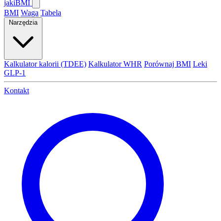
jaki
BMI
BMI
Waga
Tabela
Narzędzia
Kalkulator kalorii (TDEE)
Kalkulator WHR
Porównaj BMI
Leki
GLP-1
Kontakt