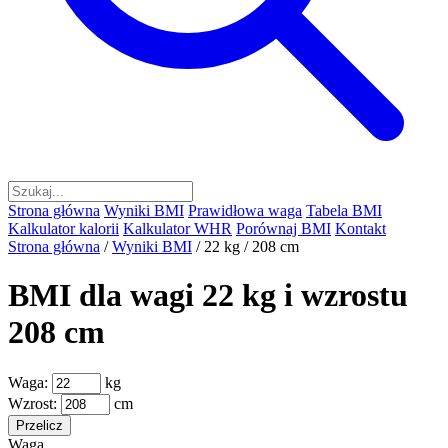
Strona główna
Wyniki BMI
Prawidłowa waga
Tabela BMI
Kalkulator kalorii
Kalkulator WHR
Porównaj BMI
Kontakt
Strona główna
/
Wyniki BMI
/
22 kg / 208 cm
BMI dla wagi 22 kg i wzrostu
208 cm
Waga:
kg
Wzrost:
cm
Przelicz
Waga