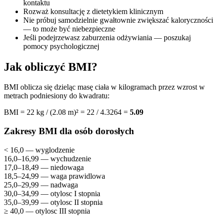
kontaktu
Rozważ konsultację z dietetykiem klinicznym
Nie próbuj samodzielnie gwałtownie zwiększać kaloryczności
— to może być niebezpieczne
Jeśli podejrzewasz zaburzenia odżywiania — poszukaj
pomocy psychologicznej
Jak obliczyć BMI?
BMI oblicza się dzieląc masę ciała w kilogramach przez wzrost w
metrach podniesiony do kwadratu:
BMI = 22 kg / (2.08 m)² = 22 / 4.3264 =
5.09
Zakresy BMI dla osób dorosłych
< 16,0 — wyglodzenie
16,0–16,99 — wychudzenie
17,0–18,49 — niedowaga
18,5–24,99 — waga prawidlowa
25,0–29,99 — nadwaga
30,0–34,99 — otylosc I stopnia
35,0–39,99 — otylosc II stopnia
≥ 40,0 — otylosc III stopnia