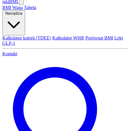
jaki
BMI
BMI
Waga
Tabela
Narzędzia
Kalkulator kalorii (TDEE)
Kalkulator WHR
Porównaj BMI
Leki
GLP-1
Kontakt