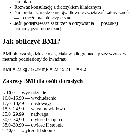
kontaktu
Rozważ konsultację z dietetykiem klinicznym
Nie próbuj samodzielnie gwałtownie zwiększać kaloryczności
— to może być niebezpieczne
Jeśli podejrzewasz zaburzenia odżywiania — poszukaj
pomocy psychologicznej
Jak obliczyć BMI?
BMI oblicza się dzieląc masę ciała w kilogramach przez wzrost w
metrach podniesiony do kwadratu:
BMI = 22 kg / (2.29 m)² = 22 / 5.2441 =
4.2
Zakresy BMI dla osób dorosłych
< 16,0 — wyglodzenie
16,0–16,99 — wychudzenie
17,0–18,49 — niedowaga
18,5–24,99 — waga prawidlowa
25,0–29,99 — nadwaga
30,0–34,99 — otylosc I stopnia
35,0–39,99 — otylosc II stopnia
≥ 40,0 — otylosc III stopnia