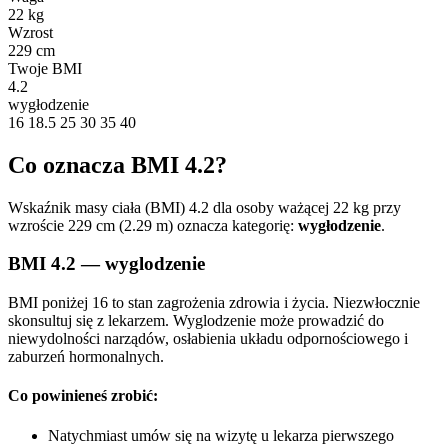
22 kg
Wzrost
229 cm
Twoje BMI
4.2
wygłodzenie
16
18.5
25
30
35
40
Co oznacza BMI 4.2?
Wskaźnik masy ciała (BMI) 4.2 dla osoby ważącej 22 kg przy
wzroście 229 cm (2.29 m) oznacza kategorię:
wygłodzenie
.
BMI 4.2 — wyglodzenie
BMI poniżej 16 to stan zagrożenia zdrowia i życia. Niezwłocznie
skonsultuj się z lekarzem. Wyglodzenie może prowadzić do
niewydolności narządów, osłabienia układu odpornościowego i
zaburzeń hormonalnych.
Co powinieneś zrobić:
Natychmiast umów się na wizytę u lekarza pierwszego