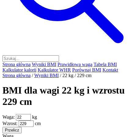
Strona główna
Wyniki BMI
Prawidłowa waga
Tabela BMI
Kalkulator kalorii
Kalkulator WHR
Porównaj BMI
Kontakt
Strona główna
/
Wyniki BMI
/
22 kg / 229 cm
BMI dla wagi 22 kg i wzrostu
229 cm
Waga:
kg
Wzrost:
cm
Przelicz
Waga