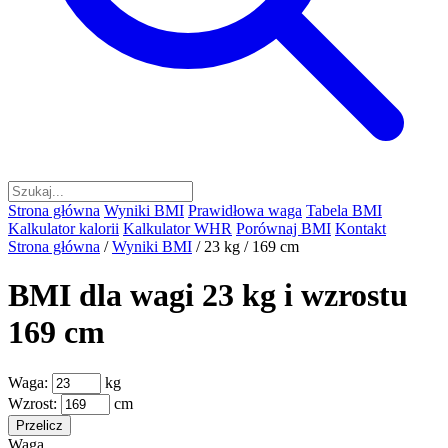
Strona główna
Wyniki BMI
Prawidłowa waga
Tabela BMI
Kalkulator kalorii
Kalkulator WHR
Porównaj BMI
Kontakt
Strona główna
/
Wyniki BMI
/
23 kg / 169 cm
BMI dla wagi 23 kg i wzrostu
169 cm
Waga:
kg
Wzrost:
cm
Przelicz
Waga