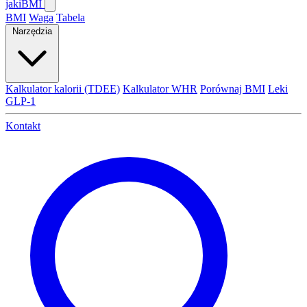
jaki
BMI
BMI
Waga
Tabela
Narzędzia
Kalkulator kalorii (TDEE)
Kalkulator WHR
Porównaj BMI
Leki
GLP-1
Kontakt