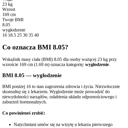
23 kg
Wzrost
169 cm
Twoje BMI
8.05
wygłodzenie
16
18.5
25
30
35
40
Co oznacza BMI 8.05?
Wskaźnik masy ciała (BMI) 8.05 dla osoby ważącej 23 kg przy
wzroście 169 cm (1.69 m) oznacza kategorię:
wygłodzenie
.
BMI 8.05 — wyglodzenie
BMI poniżej 16 to stan zagrożenia zdrowia i życia. Niezwłocznie
skonsultuj się z lekarzem. Wyglodzenie może prowadzić do
niewydolności narządów, osłabienia układu odpornościowego i
zaburzeń hormonalnych.
Co powinieneś zrobić:
Natychmiast umów się na wizytę u lekarza pierwszego