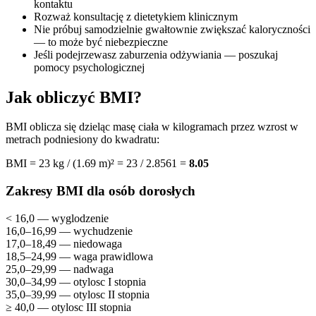
kontaktu
Rozważ konsultację z dietetykiem klinicznym
Nie próbuj samodzielnie gwałtownie zwiększać kaloryczności
— to może być niebezpieczne
Jeśli podejrzewasz zaburzenia odżywiania — poszukaj
pomocy psychologicznej
Jak obliczyć BMI?
BMI oblicza się dzieląc masę ciała w kilogramach przez wzrost w
metrach podniesiony do kwadratu:
BMI = 23 kg / (1.69 m)² = 23 / 2.8561 =
8.05
Zakresy BMI dla osób dorosłych
< 16,0 — wyglodzenie
16,0–16,99 — wychudzenie
17,0–18,49 — niedowaga
18,5–24,99 — waga prawidlowa
25,0–29,99 — nadwaga
30,0–34,99 — otylosc I stopnia
35,0–39,99 — otylosc II stopnia
≥ 40,0 — otylosc III stopnia