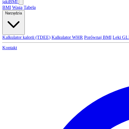
jaki
BMI
BMI
Waga
Tabela
Narzędzia
Kalkulator kalorii (TDEE)
Kalkulator WHR
Porównaj BMI
Leki GL
Kontakt