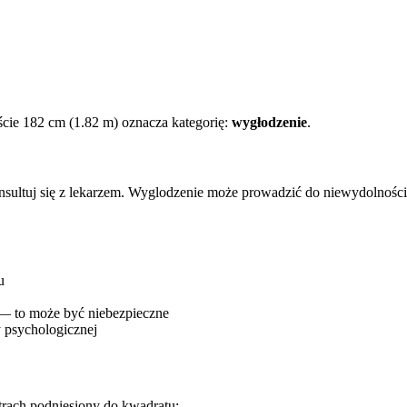
cie 182 cm (1.82 m) oznacza kategorię:
wygłodzenie
.
onsultuj się z lekarzem. Wyglodzenie może prowadzić do niewydolnośc
u
 — to może być niebezpieczne
 psychologicznej
trach podniesiony do kwadratu: