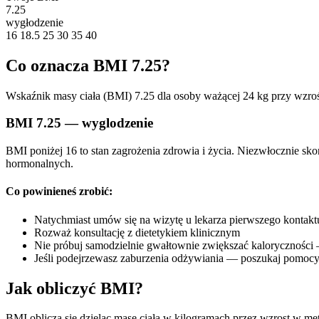
7.25
wygłodzenie
16
18.5
25
30
35
40
Co oznacza BMI 7.25?
Wskaźnik masy ciała (BMI) 7.25 dla osoby ważącej 24 kg przy wzroś
BMI 7.25 — wyglodzenie
BMI poniżej 16 to stan zagrożenia zdrowia i życia. Niezwłocznie sk
hormonalnych.
Co powinieneś zrobić:
Natychmiast umów się na wizytę u lekarza pierwszego kontakt
Rozważ konsultację z dietetykiem klinicznym
Nie próbuj samodzielnie gwałtownie zwiększać kaloryczności
Jeśli podejrzewasz zaburzenia odżywiania — poszukaj pomocy
Jak obliczyć BMI?
BMI oblicza się dzieląc masę ciała w kilogramach przez wzrost w me