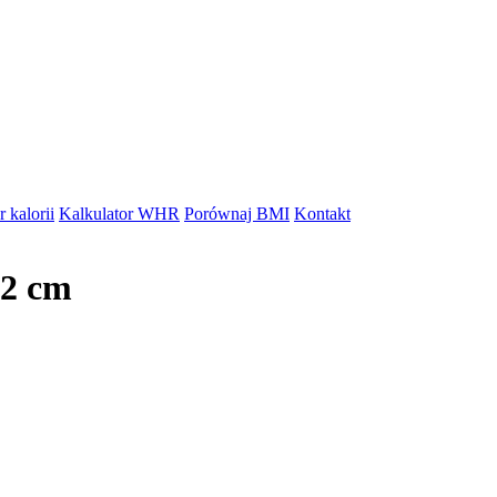
 kalorii
Kalkulator WHR
Porównaj BMI
Kontakt
82 cm