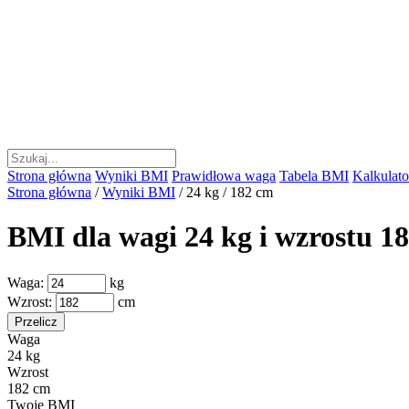
Strona główna
Wyniki BMI
Prawidłowa waga
Tabela BMI
Kalkulator
Strona główna
/
Wyniki BMI
/
24 kg / 182 cm
BMI dla wagi 24 kg i wzrostu 1
Waga:
kg
Wzrost:
cm
Przelicz
Waga
24 kg
Wzrost
182 cm
Twoje BMI