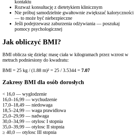
kontaktu
Rozważ konsultację z dietetykiem klinicznym
Nie próbuj samodzielnie gwałtownie zwiększać kaloryczności
— to może być niebezpieczne
Jeśli podejrzewasz zaburzenia odżywiania — poszukaj
pomocy psychologicznej
Jak obliczyć BMI?
BMI oblicza się dzieląc masę ciała w kilogramach przez wzrost w
metrach podniesiony do kwadratu:
BMI = 25 kg / (1.88 m)² = 25 / 3.5344 =
7.07
Zakresy BMI dla osób dorosłych
< 16,0 — wyglodzenie
16,0–16,99 — wychudzenie
17,0–18,49 — niedowaga
18,5–24,99 — waga prawidlowa
25,0–29,99 — nadwaga
30,0–34,99 — otylosc I stopnia
35,0–39,99 — otylosc II stopnia
≥ 40,0 — otylosc III stopnia