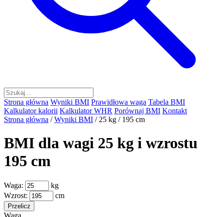
Strona główna
Wyniki BMI
Prawidłowa waga
Tabela BMI
Kalkulator kalorii
Kalkulator WHR
Porównaj BMI
Kontakt
Strona główna
/
Wyniki BMI
/
25 kg / 195 cm
BMI dla wagi 25 kg i wzrostu
195 cm
Waga:
kg
Wzrost:
cm
Przelicz
Waga