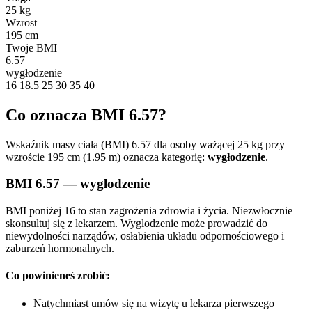
25 kg
Wzrost
195 cm
Twoje BMI
6.57
wygłodzenie
16
18.5
25
30
35
40
Co oznacza BMI 6.57?
Wskaźnik masy ciała (BMI) 6.57 dla osoby ważącej 25 kg przy
wzroście 195 cm (1.95 m) oznacza kategorię:
wygłodzenie
.
BMI 6.57 — wyglodzenie
BMI poniżej 16 to stan zagrożenia zdrowia i życia. Niezwłocznie
skonsultuj się z lekarzem. Wyglodzenie może prowadzić do
niewydolności narządów, osłabienia układu odpornościowego i
zaburzeń hormonalnych.
Co powinieneś zrobić:
Natychmiast umów się na wizytę u lekarza pierwszego