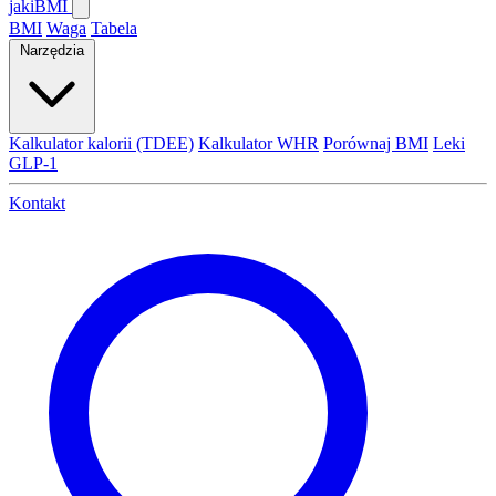
jaki
BMI
BMI
Waga
Tabela
Narzędzia
Kalkulator kalorii (TDEE)
Kalkulator WHR
Porównaj BMI
Leki
GLP-1
Kontakt