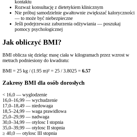
kontaktu
Rozważ konsultację z dietetykiem klinicznym
Nie próbuj samodzielnie gwałtownie zwiększać kaloryczności
— to może być niebezpieczne
Jeśli podejrzewasz zaburzenia odżywiania — poszukaj
pomocy psychologicznej
Jak obliczyć BMI?
BMI oblicza się dzieląc masę ciała w kilogramach przez wzrost w
metrach podniesiony do kwadratu:
BMI = 25 kg / (1.95 m)² = 25 / 3.8025 =
6.57
Zakresy BMI dla osób dorosłych
< 16,0 — wyglodzenie
16,0–16,99 — wychudzenie
17,0–18,49 — niedowaga
18,5–24,99 — waga prawidlowa
25,0–29,99 — nadwaga
30,0–34,99 — otylosc I stopnia
35,0–39,99 — otylosc II stopnia
≥ 40,0 — otylosc III stopnia