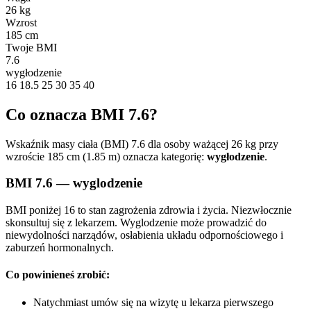
26 kg
Wzrost
185 cm
Twoje BMI
7.6
wygłodzenie
16
18.5
25
30
35
40
Co oznacza BMI 7.6?
Wskaźnik masy ciała (BMI) 7.6 dla osoby ważącej 26 kg przy
wzroście 185 cm (1.85 m) oznacza kategorię:
wygłodzenie
.
BMI 7.6 — wyglodzenie
BMI poniżej 16 to stan zagrożenia zdrowia i życia. Niezwłocznie
skonsultuj się z lekarzem. Wyglodzenie może prowadzić do
niewydolności narządów, osłabienia układu odpornościowego i
zaburzeń hormonalnych.
Co powinieneś zrobić:
Natychmiast umów się na wizytę u lekarza pierwszego