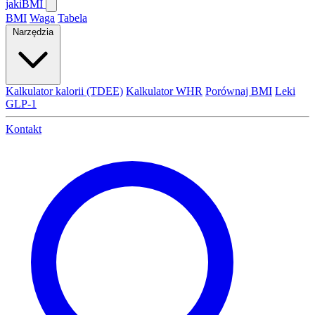
jaki
BMI
BMI
Waga
Tabela
Narzędzia
Kalkulator kalorii (TDEE)
Kalkulator WHR
Porównaj BMI
Leki
GLP-1
Kontakt