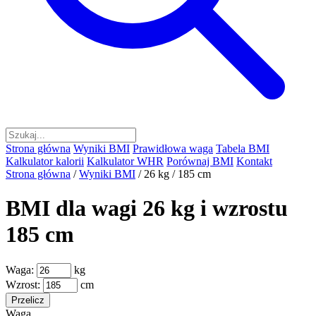
Strona główna
Wyniki BMI
Prawidłowa waga
Tabela BMI
Kalkulator kalorii
Kalkulator WHR
Porównaj BMI
Kontakt
Strona główna
/
Wyniki BMI
/
26 kg / 185 cm
BMI dla wagi 26 kg i wzrostu
185 cm
Waga:
kg
Wzrost:
cm
Przelicz
Waga