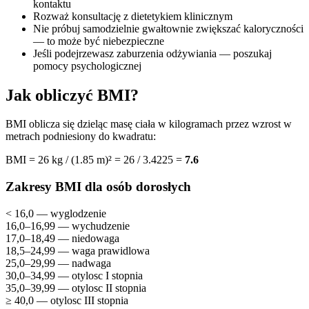
kontaktu
Rozważ konsultację z dietetykiem klinicznym
Nie próbuj samodzielnie gwałtownie zwiększać kaloryczności
— to może być niebezpieczne
Jeśli podejrzewasz zaburzenia odżywiania — poszukaj
pomocy psychologicznej
Jak obliczyć BMI?
BMI oblicza się dzieląc masę ciała w kilogramach przez wzrost w
metrach podniesiony do kwadratu:
BMI = 26 kg / (1.85 m)² = 26 / 3.4225 =
7.6
Zakresy BMI dla osób dorosłych
< 16,0 — wyglodzenie
16,0–16,99 — wychudzenie
17,0–18,49 — niedowaga
18,5–24,99 — waga prawidlowa
25,0–29,99 — nadwaga
30,0–34,99 — otylosc I stopnia
35,0–39,99 — otylosc II stopnia
≥ 40,0 — otylosc III stopnia