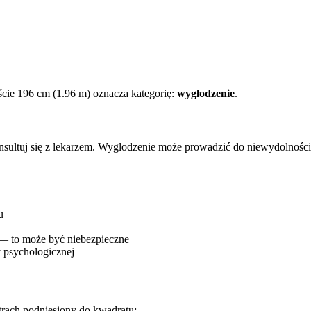
cie 196 cm (1.96 m) oznacza kategorię:
wygłodzenie
.
onsultuj się z lekarzem. Wyglodzenie może prowadzić do niewydolnośc
u
 — to może być niebezpieczne
 psychologicznej
trach podniesiony do kwadratu: