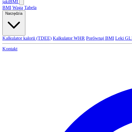
jaki
BMI
BMI
Waga
Tabela
Narzędzia
Kalkulator kalorii (TDEE)
Kalkulator WHR
Porównaj BMI
Leki GL
Kontakt