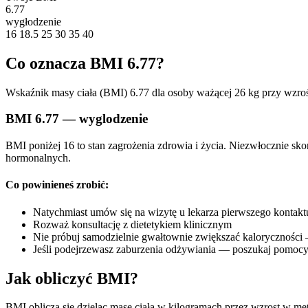
6.77
wygłodzenie
16
18.5
25
30
35
40
Co oznacza BMI 6.77?
Wskaźnik masy ciała (BMI) 6.77 dla osoby ważącej 26 kg przy wzroś
BMI 6.77 — wyglodzenie
BMI poniżej 16 to stan zagrożenia zdrowia i życia. Niezwłocznie sk
hormonalnych.
Co powinieneś zrobić:
Natychmiast umów się na wizytę u lekarza pierwszego kontakt
Rozważ konsultację z dietetykiem klinicznym
Nie próbuj samodzielnie gwałtownie zwiększać kaloryczności
Jeśli podejrzewasz zaburzenia odżywiania — poszukaj pomocy
Jak obliczyć BMI?
BMI oblicza się dzieląc masę ciała w kilogramach przez wzrost w me