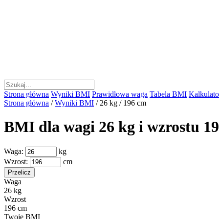
Strona główna
Wyniki BMI
Prawidłowa waga
Tabela BMI
Kalkulator
Strona główna
/
Wyniki BMI
/
26 kg / 196 cm
BMI dla wagi 26 kg i wzrostu 1
Waga:
kg
Wzrost:
cm
Przelicz
Waga
26 kg
Wzrost
196 cm
Twoje BMI