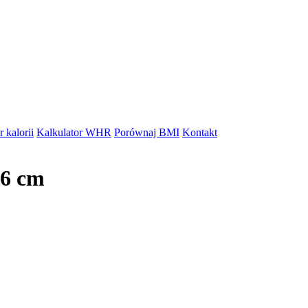
 kalorii
Kalkulator WHR
Porównaj BMI
Kontakt
96 cm