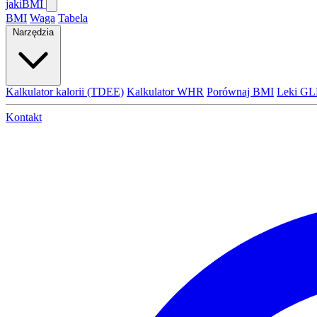
jaki
BMI
BMI
Waga
Tabela
Narzędzia
Kalkulator kalorii (TDEE)
Kalkulator WHR
Porównaj BMI
Leki GL
Kontakt