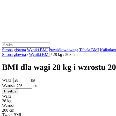
Strona główna
Wyniki BMI
Prawidłowa waga
Tabela BMI
Kalkulator
Strona główna
/
Wyniki BMI
/
28 kg / 208 cm
BMI dla wagi 28 kg i wzrostu 2
Waga:
kg
Wzrost:
cm
Przelicz
Waga
28 kg
Wzrost
208 cm
Twoje BMI