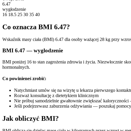
6.47
wygłodzenie
16
18.5
25
30
35
40
Co oznacza BMI 6.47?
Wskaźnik masy ciała (BMI) 6.47 dla osoby ważącej 28 kg przy wzroś
BMI 6.47 — wyglodzenie
BMI poniżej 16 to stan zagrożenia zdrowia i życia. Niezwłocznie sk
hormonalnych.
Co powinieneś zrobić:
Natychmiast umów się na wizytę u lekarza pierwszego kontakt
Rozważ konsultację z dietetykiem klinicznym
Nie próbuj samodzielnie gwałtownie zwiększać kaloryczności
Jeśli podejrzewasz zaburzenia odżywiania — poszukaj pomocy
Jak obliczyć BMI?
BMI oblicza się dzieląc masę ciała w kilogramach przez wzrost w me