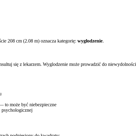
cie 208 cm (2.08 m) oznacza kategorię:
wygłodzenie
.
onsultuj się z lekarzem. Wyglodzenie może prowadzić do niewydolnośc
u
 — to może być niebezpieczne
 psychologicznej
trach podniesiony do kwadratu: