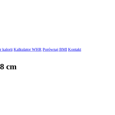
 kalorii
Kalkulator WHR
Porównaj BMI
Kontakt
08 cm