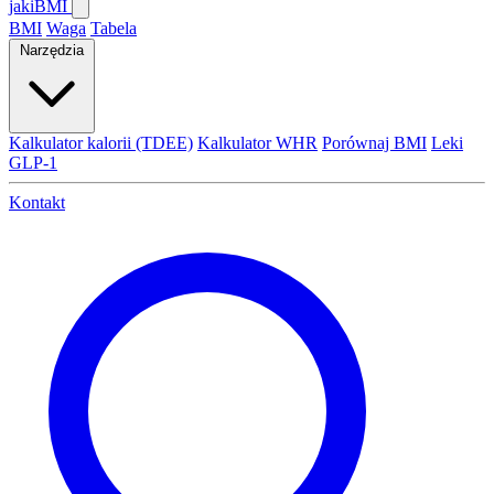
jaki
BMI
BMI
Waga
Tabela
Narzędzia
Kalkulator kalorii (TDEE)
Kalkulator WHR
Porównaj BMI
Leki
GLP-1
Kontakt