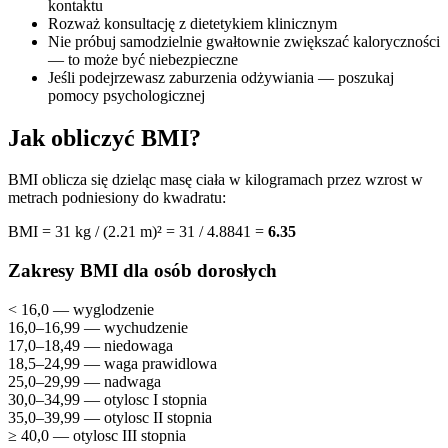
kontaktu
Rozważ konsultację z dietetykiem klinicznym
Nie próbuj samodzielnie gwałtownie zwiększać kaloryczności
— to może być niebezpieczne
Jeśli podejrzewasz zaburzenia odżywiania — poszukaj
pomocy psychologicznej
Jak obliczyć BMI?
BMI oblicza się dzieląc masę ciała w kilogramach przez wzrost w
metrach podniesiony do kwadratu:
BMI = 31 kg / (2.21 m)² = 31 / 4.8841 =
6.35
Zakresy BMI dla osób dorosłych
< 16,0 — wyglodzenie
16,0–16,99 — wychudzenie
17,0–18,49 — niedowaga
18,5–24,99 — waga prawidlowa
25,0–29,99 — nadwaga
30,0–34,99 — otylosc I stopnia
35,0–39,99 — otylosc II stopnia
≥ 40,0 — otylosc III stopnia