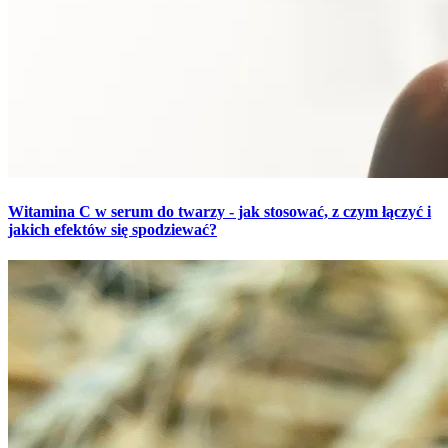
Witamina C w serum do twarzy - jak stosować, z czym łączyć i
jakich efektów się spodziewać?