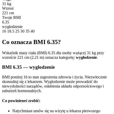
31 kg
Wzrost
221 cm
Twoje BMI
6.35
wygłodzenie
16
18.5
25
30
35
40
Co oznacza BMI 6.35?
Wskaźnik masy ciała (BMI) 6.35 dla osoby ważącej 31 kg przy
wzroście 221 cm (2.21 m) oznacza kategorię:
wygłodzenie
.
BMI 6.35 — wyglodzenie
BMI poniżej 16 to stan zagrożenia zdrowia i życia. Niezwłocznie
skonsultuj się z lekarzem. Wyglodzenie może prowadzić do
niewydolności narządów, osłabienia układu odpornościowego i
zaburzeń hormonalnych.
Co powinieneś zrobić:
Natychmiast umów się na wizytę u lekarza pierwszego