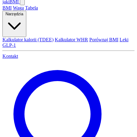
jaki
BMI
BMI
Waga
Tabela
Narzędzia
Kalkulator kalorii (TDEE)
Kalkulator WHR
Porównaj BMI
Leki
GLP-1
Kontakt