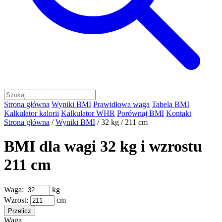
Strona główna
Wyniki BMI
Prawidłowa waga
Tabela BMI
Kalkulator kalorii
Kalkulator WHR
Porównaj BMI
Kontakt
Strona główna
/
Wyniki BMI
/
32 kg / 211 cm
BMI dla wagi 32 kg i wzrostu
211 cm
Waga:
kg
Wzrost:
cm
Przelicz
Waga