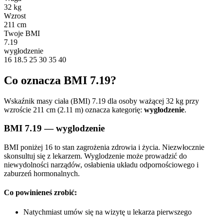
32 kg
Wzrost
211 cm
Twoje BMI
7.19
wygłodzenie
16
18.5
25
30
35
40
Co oznacza BMI 7.19?
Wskaźnik masy ciała (BMI) 7.19 dla osoby ważącej 32 kg przy
wzroście 211 cm (2.11 m) oznacza kategorię:
wygłodzenie
.
BMI 7.19 — wyglodzenie
BMI poniżej 16 to stan zagrożenia zdrowia i życia. Niezwłocznie
skonsultuj się z lekarzem. Wyglodzenie może prowadzić do
niewydolności narządów, osłabienia układu odpornościowego i
zaburzeń hormonalnych.
Co powinieneś zrobić:
Natychmiast umów się na wizytę u lekarza pierwszego