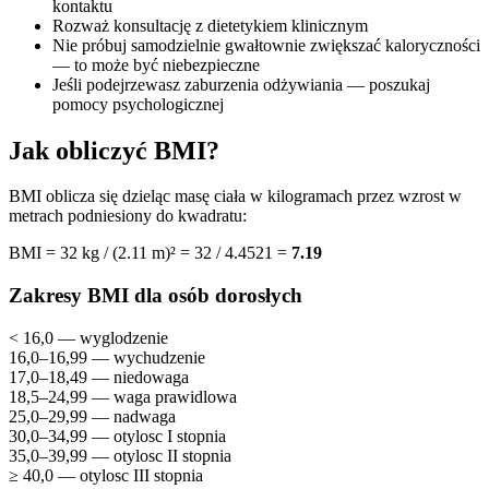
kontaktu
Rozważ konsultację z dietetykiem klinicznym
Nie próbuj samodzielnie gwałtownie zwiększać kaloryczności
— to może być niebezpieczne
Jeśli podejrzewasz zaburzenia odżywiania — poszukaj
pomocy psychologicznej
Jak obliczyć BMI?
BMI oblicza się dzieląc masę ciała w kilogramach przez wzrost w
metrach podniesiony do kwadratu:
BMI = 32 kg / (2.11 m)² = 32 / 4.4521 =
7.19
Zakresy BMI dla osób dorosłych
< 16,0 — wyglodzenie
16,0–16,99 — wychudzenie
17,0–18,49 — niedowaga
18,5–24,99 — waga prawidlowa
25,0–29,99 — nadwaga
30,0–34,99 — otylosc I stopnia
35,0–39,99 — otylosc II stopnia
≥ 40,0 — otylosc III stopnia