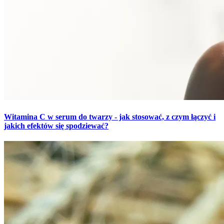
Witamina C w serum do twarzy - jak stosować, z czym łączyć i
jakich efektów się spodziewać?