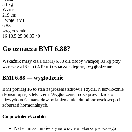
33 kg
Wzrost
219 cm
Twoje BMI
6.88
wygłodzenie
16
18.5
25
30
35
40
Co oznacza BMI 6.88?
Wskaźnik masy ciała (BMI) 6.88 dla osoby ważącej 33 kg przy
wzroście 219 cm (2.19 m) oznacza kategorię:
wygłodzenie
.
BMI 6.88 — wyglodzenie
BMI poniżej 16 to stan zagrożenia zdrowia i życia. Niezwłocznie
skonsultuj się z lekarzem. Wyglodzenie może prowadzić do
niewydolności narządów, osłabienia układu odpornościowego i
zaburzeń hormonalnych.
Co powinieneś zrobić:
Natychmiast umów się na wizytę u lekarza pierwszego