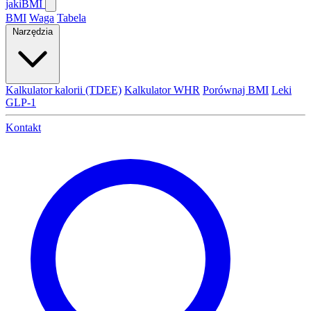
jaki
BMI
BMI
Waga
Tabela
Narzędzia
Kalkulator kalorii (TDEE)
Kalkulator WHR
Porównaj BMI
Leki
GLP-1
Kontakt