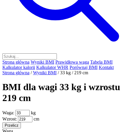
Strona główna
Wyniki BMI
Prawidłowa waga
Tabela BMI
Kalkulator kalorii
Kalkulator WHR
Porównaj BMI
Kontakt
Strona główna
/
Wyniki BMI
/
33 kg / 219 cm
BMI dla wagi 33 kg i wzrostu
219 cm
Waga:
kg
Wzrost:
cm
Przelicz
Waga