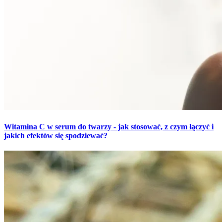
Witamina C w serum do twarzy - jak stosować, z czym łączyć i
jakich efektów się spodziewać?