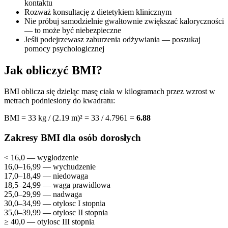
kontaktu
Rozważ konsultację z dietetykiem klinicznym
Nie próbuj samodzielnie gwałtownie zwiększać kaloryczności
— to może być niebezpieczne
Jeśli podejrzewasz zaburzenia odżywiania — poszukaj
pomocy psychologicznej
Jak obliczyć BMI?
BMI oblicza się dzieląc masę ciała w kilogramach przez wzrost w
metrach podniesiony do kwadratu:
BMI = 33 kg / (2.19 m)² = 33 / 4.7961 =
6.88
Zakresy BMI dla osób dorosłych
< 16,0 — wyglodzenie
16,0–16,99 — wychudzenie
17,0–18,49 — niedowaga
18,5–24,99 — waga prawidlowa
25,0–29,99 — nadwaga
30,0–34,99 — otylosc I stopnia
35,0–39,99 — otylosc II stopnia
≥ 40,0 — otylosc III stopnia