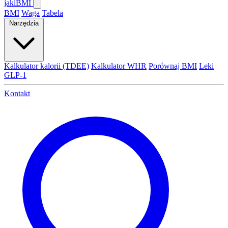
jaki
BMI
BMI
Waga
Tabela
Narzędzia
Kalkulator kalorii (TDEE)
Kalkulator WHR
Porównaj BMI
Leki
GLP-1
Kontakt