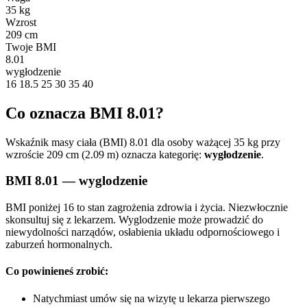
35 kg
Wzrost
209 cm
Twoje BMI
8.01
wygłodzenie
16
18.5
25
30
35
40
Co oznacza BMI 8.01?
Wskaźnik masy ciała (BMI) 8.01 dla osoby ważącej 35 kg przy
wzroście 209 cm (2.09 m) oznacza kategorię:
wygłodzenie
.
BMI 8.01 — wyglodzenie
BMI poniżej 16 to stan zagrożenia zdrowia i życia. Niezwłocznie
skonsultuj się z lekarzem. Wyglodzenie może prowadzić do
niewydolności narządów, osłabienia układu odpornościowego i
zaburzeń hormonalnych.
Co powinieneś zrobić:
Natychmiast umów się na wizytę u lekarza pierwszego