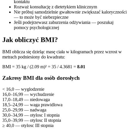
kontaktu
Rozważ konsultację z dietetykiem klinicznym
Nie próbuj samodzielnie gwałtownie zwiększać kaloryczności
— to może być niebezpieczne
Jeśli podejrzewasz zaburzenia odżywiania — poszukaj
pomocy psychologicznej
Jak obliczyć BMI?
BMI oblicza się dzieląc masę ciała w kilogramach przez wzrost w
metrach podniesiony do kwadratu:
BMI = 35 kg / (2.09 m)² = 35 / 4.3681 =
8.01
Zakresy BMI dla osób dorosłych
< 16,0 — wyglodzenie
16,0–16,99 — wychudzenie
17,0–18,49 — niedowaga
18,5–24,99 — waga prawidlowa
25,0–29,99 — nadwaga
30,0–34,99 — otylosc I stopnia
35,0–39,99 — otylosc II stopnia
≥ 40,0 — otylosc III stopnia