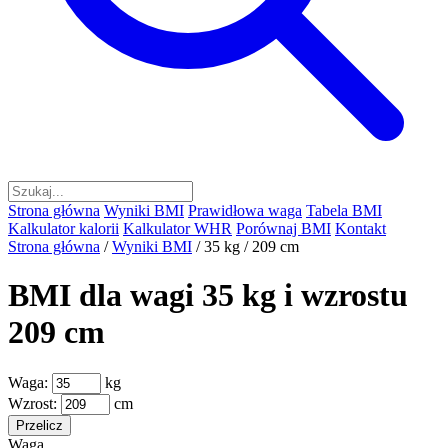
Strona główna
Wyniki BMI
Prawidłowa waga
Tabela BMI
Kalkulator kalorii
Kalkulator WHR
Porównaj BMI
Kontakt
Strona główna
/
Wyniki BMI
/
35 kg / 209 cm
BMI dla wagi 35 kg i wzrostu
209 cm
Waga:
kg
Wzrost:
cm
Przelicz
Waga