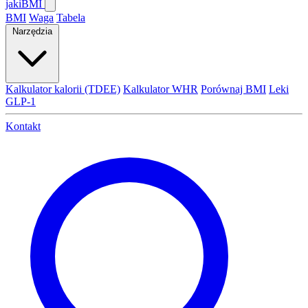
jaki
BMI
BMI
Waga
Tabela
Narzędzia
Kalkulator kalorii (TDEE)
Kalkulator WHR
Porównaj BMI
Leki
GLP-1
Kontakt