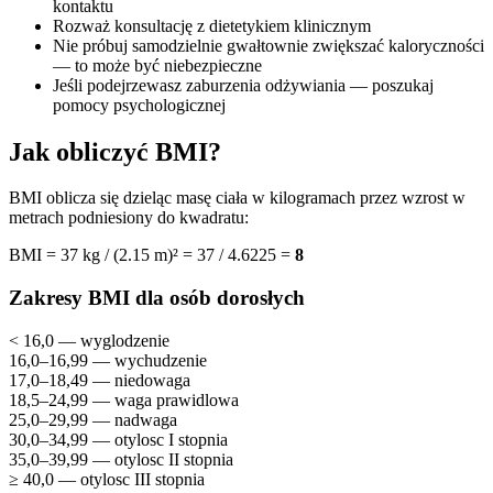
kontaktu
Rozważ konsultację z dietetykiem klinicznym
Nie próbuj samodzielnie gwałtownie zwiększać kaloryczności
— to może być niebezpieczne
Jeśli podejrzewasz zaburzenia odżywiania — poszukaj
pomocy psychologicznej
Jak obliczyć BMI?
BMI oblicza się dzieląc masę ciała w kilogramach przez wzrost w
metrach podniesiony do kwadratu:
BMI = 37 kg / (2.15 m)² = 37 / 4.6225 =
8
Zakresy BMI dla osób dorosłych
< 16,0 — wyglodzenie
16,0–16,99 — wychudzenie
17,0–18,49 — niedowaga
18,5–24,99 — waga prawidlowa
25,0–29,99 — nadwaga
30,0–34,99 — otylosc I stopnia
35,0–39,99 — otylosc II stopnia
≥ 40,0 — otylosc III stopnia