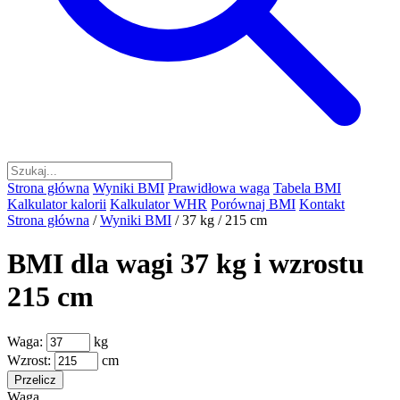
Strona główna
Wyniki BMI
Prawidłowa waga
Tabela BMI
Kalkulator kalorii
Kalkulator WHR
Porównaj BMI
Kontakt
Strona główna
/
Wyniki BMI
/
37 kg / 215 cm
BMI dla wagi 37 kg i wzrostu
215 cm
Waga:
kg
Wzrost:
cm
Przelicz
Waga