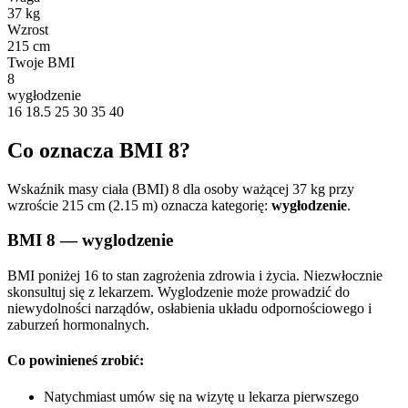
37 kg
Wzrost
215 cm
Twoje BMI
8
wygłodzenie
16
18.5
25
30
35
40
Co oznacza BMI 8?
Wskaźnik masy ciała (BMI) 8 dla osoby ważącej 37 kg przy
wzroście 215 cm (2.15 m) oznacza kategorię:
wygłodzenie
.
BMI 8 — wyglodzenie
BMI poniżej 16 to stan zagrożenia zdrowia i życia. Niezwłocznie
skonsultuj się z lekarzem. Wyglodzenie może prowadzić do
niewydolności narządów, osłabienia układu odpornościowego i
zaburzeń hormonalnych.
Co powinieneś zrobić:
Natychmiast umów się na wizytę u lekarza pierwszego