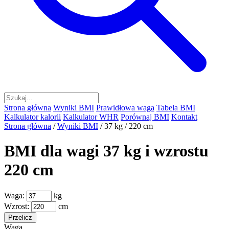
Strona główna
Wyniki BMI
Prawidłowa waga
Tabela BMI
Kalkulator kalorii
Kalkulator WHR
Porównaj BMI
Kontakt
Strona główna
/
Wyniki BMI
/
37 kg / 220 cm
BMI dla wagi 37 kg i wzrostu
220 cm
Waga:
kg
Wzrost:
cm
Przelicz
Waga