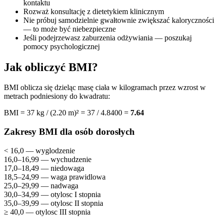
kontaktu
Rozważ konsultację z dietetykiem klinicznym
Nie próbuj samodzielnie gwałtownie zwiększać kaloryczności
— to może być niebezpieczne
Jeśli podejrzewasz zaburzenia odżywiania — poszukaj
pomocy psychologicznej
Jak obliczyć BMI?
BMI oblicza się dzieląc masę ciała w kilogramach przez wzrost w
metrach podniesiony do kwadratu:
BMI = 37 kg / (2.20 m)² = 37 / 4.8400 =
7.64
Zakresy BMI dla osób dorosłych
< 16,0 — wyglodzenie
16,0–16,99 — wychudzenie
17,0–18,49 — niedowaga
18,5–24,99 — waga prawidlowa
25,0–29,99 — nadwaga
30,0–34,99 — otylosc I stopnia
35,0–39,99 — otylosc II stopnia
≥ 40,0 — otylosc III stopnia