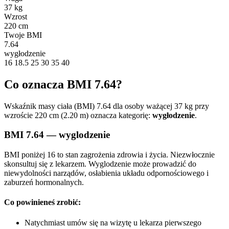
37 kg
Wzrost
220 cm
Twoje BMI
7.64
wygłodzenie
16
18.5
25
30
35
40
Co oznacza BMI 7.64?
Wskaźnik masy ciała (BMI) 7.64 dla osoby ważącej 37 kg przy
wzroście 220 cm (2.20 m) oznacza kategorię:
wygłodzenie
.
BMI 7.64 — wyglodzenie
BMI poniżej 16 to stan zagrożenia zdrowia i życia. Niezwłocznie
skonsultuj się z lekarzem. Wyglodzenie może prowadzić do
niewydolności narządów, osłabienia układu odpornościowego i
zaburzeń hormonalnych.
Co powinieneś zrobić:
Natychmiast umów się na wizytę u lekarza pierwszego