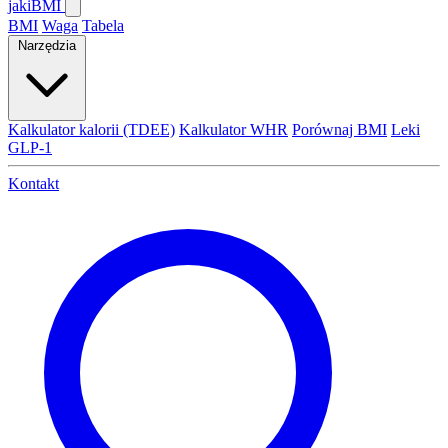
jaki
BMI
BMI
Waga
Tabela
Narzędzia
Kalkulator kalorii (TDEE)
Kalkulator WHR
Porównaj BMI
Leki
GLP-1
Kontakt