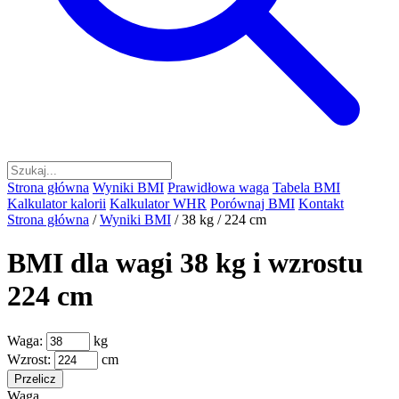
Strona główna
Wyniki BMI
Prawidłowa waga
Tabela BMI
Kalkulator kalorii
Kalkulator WHR
Porównaj BMI
Kontakt
Strona główna
/
Wyniki BMI
/
38 kg / 224 cm
BMI dla wagi 38 kg i wzrostu
224 cm
Waga:
kg
Wzrost:
cm
Przelicz
Waga