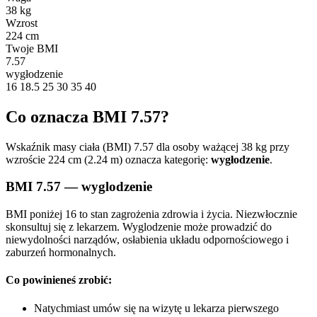
38 kg
Wzrost
224 cm
Twoje BMI
7.57
wygłodzenie
16
18.5
25
30
35
40
Co oznacza BMI 7.57?
Wskaźnik masy ciała (BMI) 7.57 dla osoby ważącej 38 kg przy
wzroście 224 cm (2.24 m) oznacza kategorię:
wygłodzenie
.
BMI 7.57 — wyglodzenie
BMI poniżej 16 to stan zagrożenia zdrowia i życia. Niezwłocznie
skonsultuj się z lekarzem. Wyglodzenie może prowadzić do
niewydolności narządów, osłabienia układu odpornościowego i
zaburzeń hormonalnych.
Co powinieneś zrobić:
Natychmiast umów się na wizytę u lekarza pierwszego