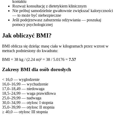
kontaktu
Rozważ konsultację z dietetykiem klinicznym
Nie próbuj samodzielnie gwałtownie zwiększać kaloryczności
— to może być niebezpieczne
Jeśli podejrzewasz zaburzenia odżywiania — poszukaj
pomocy psychologicznej
Jak obliczyć BMI?
BMI oblicza się dzieląc masę ciała w kilogramach przez wzrost w
metrach podniesiony do kwadratu:
BMI = 38 kg / (2.24 m)² = 38 / 5.0176 =
7.57
Zakresy BMI dla osób dorosłych
< 16,0 — wyglodzenie
16,0–16,99 — wychudzenie
17,0–18,49 — niedowaga
18,5–24,99 — waga prawidlowa
25,0–29,99 — nadwaga
30,0–34,99 — otylosc I stopnia
35,0–39,99 — otylosc II stopnia
≥ 40,0 — otylosc III stopnia