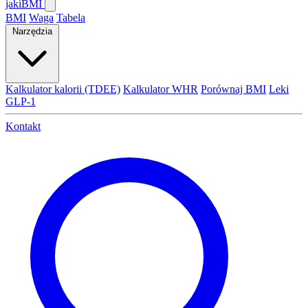
jaki
BMI
BMI
Waga
Tabela
Narzędzia
Kalkulator kalorii (TDEE)
Kalkulator WHR
Porównaj BMI
Leki
GLP-1
Kontakt