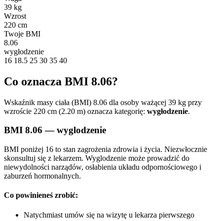
39 kg
Wzrost
220 cm
Twoje BMI
8.06
wygłodzenie
16
18.5
25
30
35
40
Co oznacza BMI 8.06?
Wskaźnik masy ciała (BMI) 8.06 dla osoby ważącej 39 kg przy
wzroście 220 cm (2.20 m) oznacza kategorię:
wygłodzenie
.
BMI 8.06 — wyglodzenie
BMI poniżej 16 to stan zagrożenia zdrowia i życia. Niezwłocznie
skonsultuj się z lekarzem. Wyglodzenie może prowadzić do
niewydolności narządów, osłabienia układu odpornościowego i
zaburzeń hormonalnych.
Co powinieneś zrobić:
Natychmiast umów się na wizytę u lekarza pierwszego