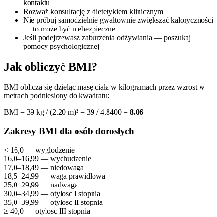
kontaktu
Rozważ konsultację z dietetykiem klinicznym
Nie próbuj samodzielnie gwałtownie zwiększać kaloryczności
— to może być niebezpieczne
Jeśli podejrzewasz zaburzenia odżywiania — poszukaj
pomocy psychologicznej
Jak obliczyć BMI?
BMI oblicza się dzieląc masę ciała w kilogramach przez wzrost w
metrach podniesiony do kwadratu:
BMI = 39 kg / (2.20 m)² = 39 / 4.8400 =
8.06
Zakresy BMI dla osób dorosłych
< 16,0 — wyglodzenie
16,0–16,99 — wychudzenie
17,0–18,49 — niedowaga
18,5–24,99 — waga prawidlowa
25,0–29,99 — nadwaga
30,0–34,99 — otylosc I stopnia
35,0–39,99 — otylosc II stopnia
≥ 40,0 — otylosc III stopnia