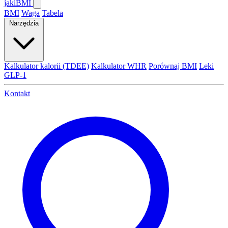
jaki
BMI
BMI
Waga
Tabela
Narzędzia
Kalkulator kalorii (TDEE)
Kalkulator WHR
Porównaj BMI
Leki
GLP-1
Kontakt