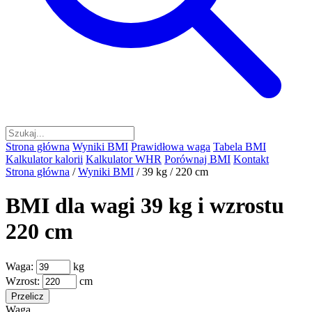
Strona główna
Wyniki BMI
Prawidłowa waga
Tabela BMI
Kalkulator kalorii
Kalkulator WHR
Porównaj BMI
Kontakt
Strona główna
/
Wyniki BMI
/
39 kg / 220 cm
BMI dla wagi 39 kg i wzrostu
220 cm
Waga:
kg
Wzrost:
cm
Przelicz
Waga