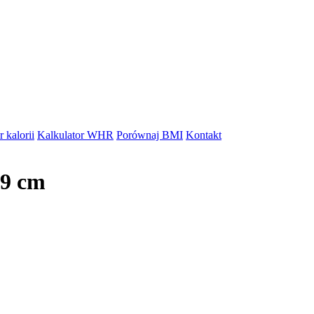
 kalorii
Kalkulator WHR
Porównaj BMI
Kontakt
29 cm