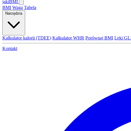
jaki
BMI
BMI
Waga
Tabela
Narzędzia
Kalkulator kalorii (TDEE)
Kalkulator WHR
Porównaj BMI
Leki GL
Kontakt