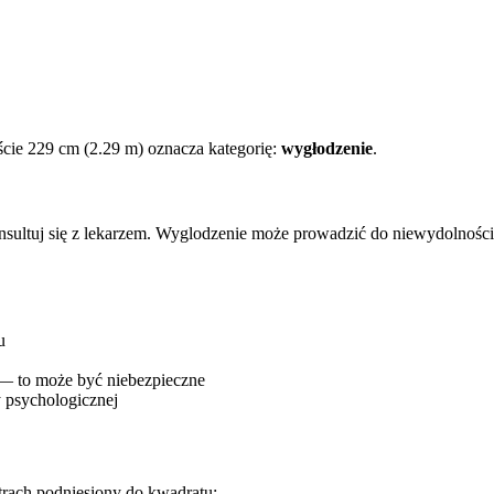
cie 229 cm (2.29 m) oznacza kategorię:
wygłodzenie
.
onsultuj się z lekarzem. Wyglodzenie może prowadzić do niewydolnośc
u
 — to może być niebezpieczne
 psychologicznej
trach podniesiony do kwadratu: