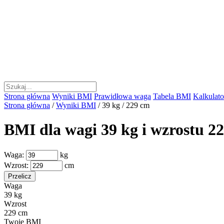
Strona główna
Wyniki BMI
Prawidłowa waga
Tabela BMI
Kalkulator
Strona główna
/
Wyniki BMI
/
39 kg / 229 cm
BMI dla wagi 39 kg i wzrostu 2
Waga:
kg
Wzrost:
cm
Przelicz
Waga
39 kg
Wzrost
229 cm
Twoje BMI