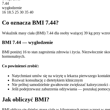
7.44
wygłodzenie
16
18.5
25
30
35
40
Co oznacza BMI 7.44?
Wskaźnik masy ciała (BMI) 7.44 dla osoby ważącej 39 kg przy wzroś
BMI 7.44 — wyglodzenie
BMI poniżej 16 to stan zagrożenia zdrowia i życia. Niezwłocznie sk
hormonalnych.
Co powinieneś zrobić:
Natychmiast umów się na wizytę u lekarza pierwszego kontakt
Rozważ konsultację z dietetykiem klinicznym
Nie próbuj samodzielnie gwałtownie zwiększać kaloryczności
Jeśli podejrzewasz zaburzenia odżywiania — poszukaj pomocy
Jak obliczyć BMI?
BMI oblicza się dzieląc masę ciała w kilogramach przez wzrost w me