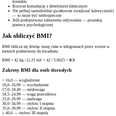
kontaktu
Rozważ konsultację z dietetykiem klinicznym
Nie próbuj samodzielnie gwałtownie zwiększać kaloryczności
— to może być niebezpieczne
Jeśli podejrzewasz zaburzenia odżywiania — poszukaj
pomocy psychologicznej
Jak obliczyć BMI?
BMI oblicza się dzieląc masę ciała w kilogramach przez wzrost w
metrach podniesiony do kwadratu:
BMI = 42 kg / (2.25 m)² = 42 / 5.0625 =
8.3
Zakresy BMI dla osób dorosłych
< 16,0 — wyglodzenie
16,0–16,99 — wychudzenie
17,0–18,49 — niedowaga
18,5–24,99 — waga prawidlowa
25,0–29,99 — nadwaga
30,0–34,99 — otylosc I stopnia
35,0–39,99 — otylosc II stopnia
≥ 40,0 — otylosc III stopnia