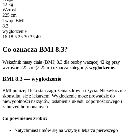
42 kg
Wzrost
225 cm
Twoje BMI
8.3
wygłodzenie
16
18.5
25
30
35
40
Co oznacza BMI 8.3?
Wskaźnik masy ciała (BMI) 8.3 dla osoby ważącej 42 kg przy
wzroście 225 cm (2.25 m) oznacza kategorię:
wygłodzenie
.
BMI 8.3 — wyglodzenie
BMI poniżej 16 to stan zagrożenia zdrowia i życia. Niezwłocznie
skonsultuj się z lekarzem. Wyglodzenie może prowadzić do
niewydolności narządów, osłabienia układu odpornościowego i
zaburzeń hormonalnych.
Co powinieneś zrobić:
Natychmiast umów się na wizytę u lekarza pierwszego