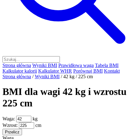
Strona główna
Wyniki BMI
Prawidłowa waga
Tabela BMI
Kalkulator kalorii
Kalkulator WHR
Porównaj BMI
Kontakt
Strona główna
/
Wyniki BMI
/
42 kg / 225 cm
BMI dla wagi 42 kg i wzrostu
225 cm
Waga:
kg
Wzrost:
cm
Przelicz
Waga