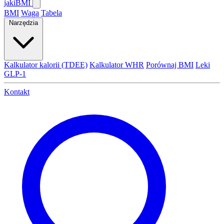
jaki
BMI
BMI
Waga
Tabela
Narzędzia
Kalkulator kalorii (TDEE)
Kalkulator WHR
Porównaj BMI
Leki
GLP-1
Kontakt