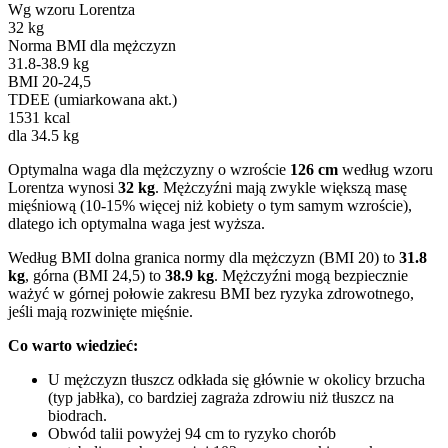
Wg wzoru Lorentza
32 kg
Norma BMI dla mężczyzn
31.8-38.9 kg
BMI 20-24,5
TDEE (umiarkowana akt.)
1531 kcal
dla 34.5 kg
Optymalna waga dla mężczyzny o wzroście
126 cm
według wzoru
Lorentza wynosi
32 kg
. Mężczyźni mają zwykle większą masę
mięśniową (10-15% więcej niż kobiety o tym samym wzroście),
dlatego ich optymalna waga jest wyższa.
Według BMI dolna granica normy dla mężczyzn (BMI 20) to
31.8
kg
, górna (BMI 24,5) to
38.9 kg
. Mężczyźni mogą bezpiecznie
ważyć w górnej połowie zakresu BMI bez ryzyka zdrowotnego,
jeśli mają rozwinięte mięśnie.
Co warto wiedzieć:
U mężczyzn tłuszcz odkłada się głównie w okolicy brzucha
(typ jabłka), co bardziej zagraża zdrowiu niż tłuszcz na
biodrach.
Obwód talii powyżej 94 cm to ryzyko chorób