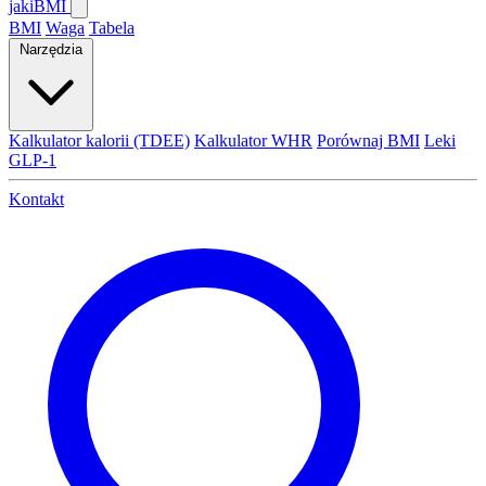
jaki
BMI
BMI
Waga
Tabela
Narzędzia
Kalkulator kalorii (TDEE)
Kalkulator WHR
Porównaj BMI
Leki
GLP-1
Kontakt