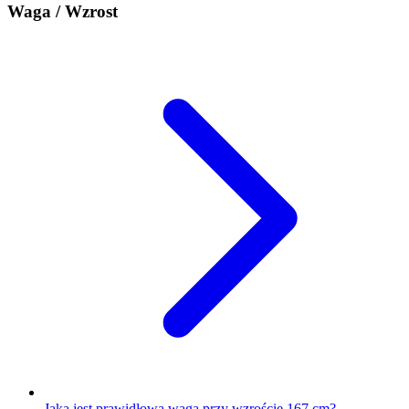
Waga / Wzrost
Jaka jest prawidłowa waga przy wzroście 167 cm?