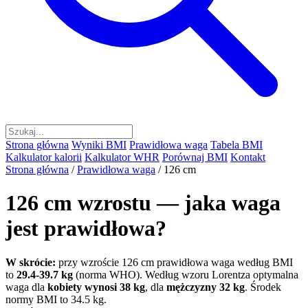
Strona główna
Wyniki BMI
Prawidłowa waga
Tabela BMI
Kalkulator kalorii
Kalkulator WHR
Porównaj BMI
Kontakt
Strona główna
/
Prawidłowa waga
/
126 cm
126 cm wzrostu — jaka waga
jest prawidłowa?
W skrócie:
przy wzroście 126 cm prawidłowa waga według BMI
to
29.4-39.7 kg
(norma WHO). Według wzoru Lorentza optymalna
waga dla
kobiety wynosi 38 kg
, dla
mężczyzny 32 kg
. Środek
normy BMI to 34.5 kg.