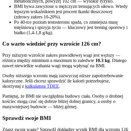
metabolicznych, powyżej 102 cm — wysokie ryzyko.
BMI bywa zawyżone u mężczyzn trenujących siłowo. Wtedy
lepszym wskaźnikiem jest procent tkanki tłuszczowej
(zdrowy zakres 10-20%).
Po 40-tce poziom testosteronu spada, co zmniejsza masę
mięśniową i sprzyja tyciu — kluczowy jest trening oporowy i
białko (1,4-1,8 g/kg).
Co warto wiedzieć przy wzroście 126 cm?
Przy niższym wzroście zakres prawidłowej wagi jest węższy —
różnica między minimum a maximum to zaledwie
10.3 kg
. Dlatego
nawet niewielkie wahania wagi mogą wpłynąć na BMI.
Osoby niższego wzrostu mają zazwyczaj niższe zapotrzebowanie
kaloryczne. Jeśli chcesz sprawdzić ile kalorii potrzebujesz,
skorzystaj z
kalkulatora TDEE
.
Pamiętaj, że BMI nie uwzględnia budowy ciała. Osoby o drobnej
kościec mogą czuć się dobrze bliżej dolnej granicy, a osoby o
masywniejszej budowie — bliżej górnej.
Sprawdź swoje BMI
Znasz swoją wagę? Sprawdź dokładny wynik BMI dla wzrostu 126