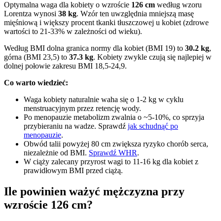
Optymalna waga dla kobiety o wzroście
126 cm
według wzoru
Lorentza wynosi
38 kg
. Wzór ten uwzględnia mniejszą masę
mięśniową i większy procent tkanki tłuszczowej u kobiet (zdrowe
wartości to 21-33% w zależności od wieku).
Według BMI dolna granica normy dla kobiet (BMI 19) to
30.2 kg
,
górna (BMI 23,5) to
37.3 kg
. Kobiety zwykle czują się najlepiej w
dolnej połowie zakresu BMI 18,5-24,9.
Co warto wiedzieć:
Waga kobiety naturalnie waha się o 1-2 kg w cyklu
menstruacyjnym przez retencję wody.
Po menopauzie metabolizm zwalnia o ~5-10%, co sprzyja
przybieraniu na wadze. Sprawdź
jak schudnąć po
menopauzie
.
Obwód talii powyżej 80 cm zwiększa ryzyko chorób serca,
niezależnie od BMI.
Sprawdź WHR
.
W ciąży zalecany przyrost wagi to 11-16 kg dla kobiet z
prawidłowym BMI przed ciążą.
Ile powinien ważyć mężczyzna przy
wzroście 126 cm?