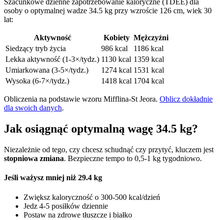
Szacunkowe dzienne zapotrzebowanie kaloryczne (TDEE) dla
osoby o optymalnej wadze 34.5 kg przy wzroście 126 cm, wiek 30
lat:
Aktywność
Kobiety
Mężczyźni
Siedzący tryb życia
986 kcal
1186 kcal
Lekka aktywność (1-3×/tydz.)
1130 kcal
1359 kcal
Umiarkowana (3-5×/tydz.)
1274 kcal
1531 kcal
Wysoka (6-7×/tydz.)
1418 kcal
1704 kcal
Obliczenia na podstawie wzoru Mifflina-St Jeora.
Oblicz dokładnie
dla swoich danych
.
Jak osiągnąć optymalną wagę 34.5 kg?
Niezależnie od tego, czy chcesz schudnąć czy przytyć, kluczem jest
stopniowa zmiana
. Bezpieczne tempo to 0,5-1 kg tygodniowo.
Jeśli ważysz mniej niż 29.4 kg
Zwiększ kaloryczność o 300-500 kcal/dzień
Jedz 4-5 posiłków dziennie
Postaw na zdrowe tłuszcze i białko