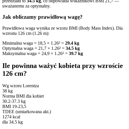
przedziału to
34.5 kg
, co odpowiada wskaźnikowi BMI 21,7 —
uważanemu za optymalny.
Jak obliczamy prawidłową wagę?
Prawidłowa waga wynika ze wzoru BMI (Body Mass Index). Dla
wzrostu 126 cm (1.26 m):
Minimalna waga = 18,5 × 1.26² =
29.4 kg
Optymalna waga = 21,7 × 1.26² =
34.5 kg
Maksymalna waga = 24,9 × 1.26² =
39.7 kg
Ile powinna ważyć kobieta przy wzroście
126 cm?
Wg wzoru Lorentza
38 kg
Norma BMI dla kobiet
30.2-37.3 kg
BMI 19-23,5
TDEE (umiarkowana akt.)
1274 kcal
dla 34.5 kg