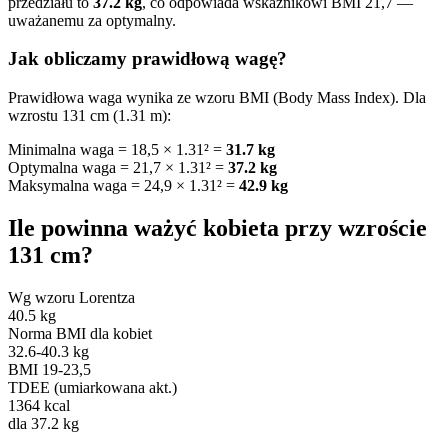
przedziału to
37.2 kg
, co odpowiada wskaźnikowi BMI 21,7 —
uważanemu za optymalny.
Jak obliczamy prawidłową wagę?
Prawidłowa waga wynika ze wzoru BMI (Body Mass Index). Dla
wzrostu 131 cm (1.31 m):
Minimalna waga = 18,5 × 1.31² =
31.7 kg
Optymalna waga = 21,7 × 1.31² =
37.2 kg
Maksymalna waga = 24,9 × 1.31² =
42.9 kg
Ile powinna ważyć kobieta przy wzroście
131 cm?
Wg wzoru Lorentza
40.5 kg
Norma BMI dla kobiet
32.6-40.3 kg
BMI 19-23,5
TDEE (umiarkowana akt.)
1364 kcal
dla 37.2 kg