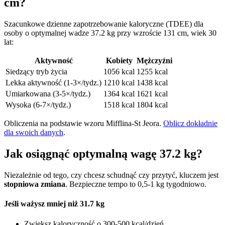
cm?
Szacunkowe dzienne zapotrzebowanie kaloryczne (TDEE) dla
osoby o optymalnej wadze 37.2 kg przy wzroście 131 cm, wiek 30
lat:
Aktywność
Kobiety
Mężczyźni
Siedzący tryb życia
1056 kcal
1255 kcal
Lekka aktywność (1-3×/tydz.)
1210 kcal
1438 kcal
Umiarkowana (3-5×/tydz.)
1364 kcal
1621 kcal
Wysoka (6-7×/tydz.)
1518 kcal
1804 kcal
Obliczenia na podstawie wzoru Mifflina-St Jeora.
Oblicz dokładnie
dla swoich danych
.
Jak osiągnąć optymalną wagę 37.2 kg?
Niezależnie od tego, czy chcesz schudnąć czy przytyć, kluczem jest
stopniowa zmiana
. Bezpieczne tempo to 0,5-1 kg tygodniowo.
Jeśli ważysz mniej niż 31.7 kg
Zwiększ kaloryczność o 300-500 kcal/dzień