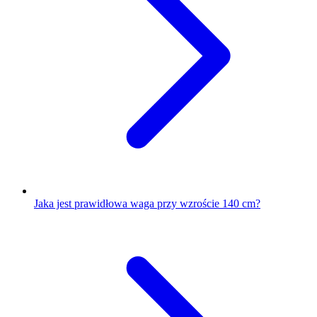
Jaka jest prawidłowa waga przy wzroście 140 cm?