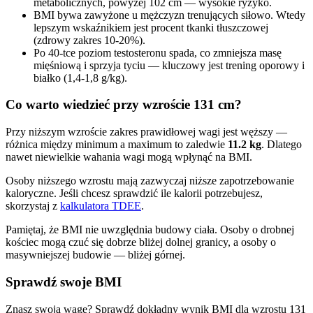
metabolicznych, powyżej 102 cm — wysokie ryzyko.
BMI bywa zawyżone u mężczyzn trenujących siłowo. Wtedy
lepszym wskaźnikiem jest procent tkanki tłuszczowej
(zdrowy zakres 10-20%).
Po 40-tce poziom testosteronu spada, co zmniejsza masę
mięśniową i sprzyja tyciu — kluczowy jest trening oporowy i
białko (1,4-1,8 g/kg).
Co warto wiedzieć przy wzroście 131 cm?
Przy niższym wzroście zakres prawidłowej wagi jest węższy —
różnica między minimum a maximum to zaledwie
11.2 kg
. Dlatego
nawet niewielkie wahania wagi mogą wpłynąć na BMI.
Osoby niższego wzrostu mają zazwyczaj niższe zapotrzebowanie
kaloryczne. Jeśli chcesz sprawdzić ile kalorii potrzebujesz,
skorzystaj z
kalkulatora TDEE
.
Pamiętaj, że BMI nie uwzględnia budowy ciała. Osoby o drobnej
kościec mogą czuć się dobrze bliżej dolnej granicy, a osoby o
masywniejszej budowie — bliżej górnej.
Sprawdź swoje BMI
Znasz swoją wagę? Sprawdź dokładny wynik BMI dla wzrostu 131