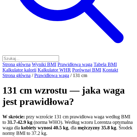
Strona główna
Wyniki BMI
Prawidłowa waga
Tabela BMI
Kalkulator kalorii
Kalkulator WHR
Porównaj BMI
Kontakt
Strona główna
/
Prawidłowa waga
/
131 cm
131 cm wzrostu — jaka waga
jest prawidłowa?
W skrócie:
przy wzroście 131 cm prawidłowa waga według BMI
to
31.7-42.9 kg
(norma WHO). Według wzoru Lorentza optymalna
waga dla
kobiety wynosi 40.5 kg
, dla
mężczyzny 35.8 kg
. Środek
normy BMI to 37.2 kg.