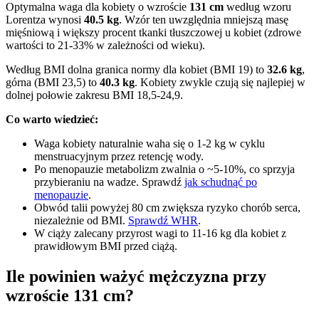
Optymalna waga dla kobiety o wzroście
131 cm
według wzoru
Lorentza wynosi
40.5 kg
. Wzór ten uwzględnia mniejszą masę
mięśniową i większy procent tkanki tłuszczowej u kobiet (zdrowe
wartości to 21-33% w zależności od wieku).
Według BMI dolna granica normy dla kobiet (BMI 19) to
32.6 kg
,
górna (BMI 23,5) to
40.3 kg
. Kobiety zwykle czują się najlepiej w
dolnej połowie zakresu BMI 18,5-24,9.
Co warto wiedzieć:
Waga kobiety naturalnie waha się o 1-2 kg w cyklu
menstruacyjnym przez retencję wody.
Po menopauzie metabolizm zwalnia o ~5-10%, co sprzyja
przybieraniu na wadze. Sprawdź
jak schudnąć po
menopauzie
.
Obwód talii powyżej 80 cm zwiększa ryzyko chorób serca,
niezależnie od BMI.
Sprawdź WHR
.
W ciąży zalecany przyrost wagi to 11-16 kg dla kobiet z
prawidłowym BMI przed ciążą.
Ile powinien ważyć mężczyzna przy
wzroście 131 cm?