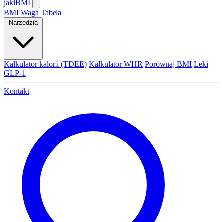
jaki
BMI
BMI
Waga
Tabela
Narzędzia
Kalkulator kalorii (TDEE)
Kalkulator WHR
Porównaj BMI
Leki
GLP-1
Kontakt