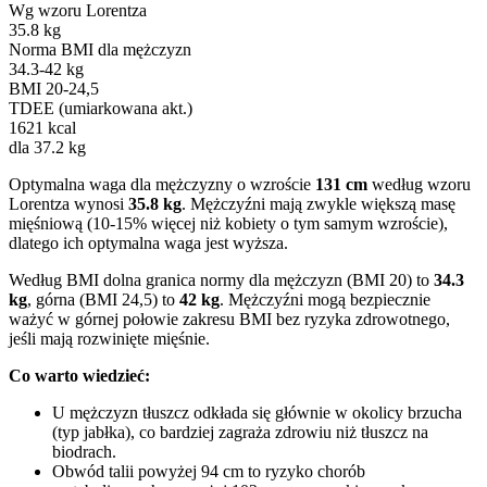
Wg wzoru Lorentza
35.8 kg
Norma BMI dla mężczyzn
34.3-42 kg
BMI 20-24,5
TDEE (umiarkowana akt.)
1621 kcal
dla 37.2 kg
Optymalna waga dla mężczyzny o wzroście
131 cm
według wzoru
Lorentza wynosi
35.8 kg
. Mężczyźni mają zwykle większą masę
mięśniową (10-15% więcej niż kobiety o tym samym wzroście),
dlatego ich optymalna waga jest wyższa.
Według BMI dolna granica normy dla mężczyzn (BMI 20) to
34.3
kg
, górna (BMI 24,5) to
42 kg
. Mężczyźni mogą bezpiecznie
ważyć w górnej połowie zakresu BMI bez ryzyka zdrowotnego,
jeśli mają rozwinięte mięśnie.
Co warto wiedzieć:
U mężczyzn tłuszcz odkłada się głównie w okolicy brzucha
(typ jabłka), co bardziej zagraża zdrowiu niż tłuszcz na
biodrach.
Obwód talii powyżej 94 cm to ryzyko chorób