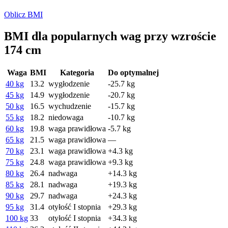
Oblicz BMI
BMI dla popularnych wag przy wzroście
174 cm
Waga
BMI
Kategoria
Do optymalnej
40 kg
13.2
wygłodzenie
-25.7 kg
45 kg
14.9
wygłodzenie
-20.7 kg
50 kg
16.5
wychudzenie
-15.7 kg
55 kg
18.2
niedowaga
-10.7 kg
60 kg
19.8
waga prawidłowa
-5.7 kg
65 kg
21.5
waga prawidłowa
—
70 kg
23.1
waga prawidłowa
+4.3 kg
75 kg
24.8
waga prawidłowa
+9.3 kg
80 kg
26.4
nadwaga
+14.3 kg
85 kg
28.1
nadwaga
+19.3 kg
90 kg
29.7
nadwaga
+24.3 kg
95 kg
31.4
otyłość I stopnia
+29.3 kg
100 kg
33
otyłość I stopnia
+34.3 kg