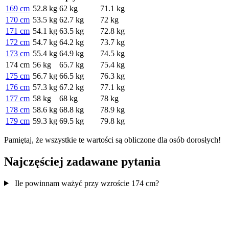
169 cm
52.8 kg
62 kg
71.1 kg
170 cm
53.5 kg
62.7 kg
72 kg
171 cm
54.1 kg
63.5 kg
72.8 kg
172 cm
54.7 kg
64.2 kg
73.7 kg
173 cm
55.4 kg
64.9 kg
74.5 kg
174 cm
56 kg
65.7 kg
75.4 kg
175 cm
56.7 kg
66.5 kg
76.3 kg
176 cm
57.3 kg
67.2 kg
77.1 kg
177 cm
58 kg
68 kg
78 kg
178 cm
58.6 kg
68.8 kg
78.9 kg
179 cm
59.3 kg
69.5 kg
79.8 kg
Pamiętaj, że wszystkie te wartości są obliczone dla osób dorosłych!
Najczęściej zadawane pytania
Ile powinnam ważyć przy wzroście 174 cm?