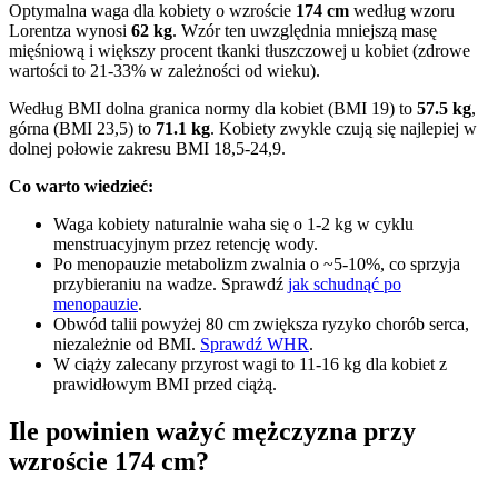
Optymalna waga dla kobiety o wzroście
174 cm
według wzoru
Lorentza wynosi
62 kg
. Wzór ten uwzględnia mniejszą masę
mięśniową i większy procent tkanki tłuszczowej u kobiet (zdrowe
wartości to 21-33% w zależności od wieku).
Według BMI dolna granica normy dla kobiet (BMI 19) to
57.5 kg
,
górna (BMI 23,5) to
71.1 kg
. Kobiety zwykle czują się najlepiej w
dolnej połowie zakresu BMI 18,5-24,9.
Co warto wiedzieć:
Waga kobiety naturalnie waha się o 1-2 kg w cyklu
menstruacyjnym przez retencję wody.
Po menopauzie metabolizm zwalnia o ~5-10%, co sprzyja
przybieraniu na wadze. Sprawdź
jak schudnąć po
menopauzie
.
Obwód talii powyżej 80 cm zwiększa ryzyko chorób serca,
niezależnie od BMI.
Sprawdź WHR
.
W ciąży zalecany przyrost wagi to 11-16 kg dla kobiet z
prawidłowym BMI przed ciążą.
Ile powinien ważyć mężczyzna przy
wzroście 174 cm?