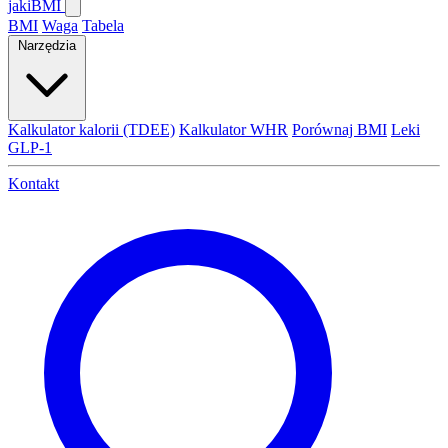
jaki
BMI
BMI
Waga
Tabela
Narzędzia
Kalkulator kalorii (TDEE)
Kalkulator WHR
Porównaj BMI
Leki
GLP-1
Kontakt