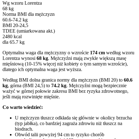
Wg wzoru Lorentza
68 kg
Norma BMI dla mężczyzn
60.6-74.2 kg
BMI 20-24,5
TDEE (umiarkowana akt.)
2480 kcal
dla 65.7 kg
Optymalna waga dla mężczyzny o wzroście
174 cm
według wzoru
Lorentza wynosi
68 kg
. Mężczyźni mają zwykle większą masę
mięśniową (10-15% więcej niż kobiety o tym samym wzroście),
dlatego ich optymalna waga jest wyższa.
Według BMI dolna granica normy dla mężczyzn (BMI 20) to
60.6
kg
, górna (BMI 24,5) to
74.2 kg
. Mężczyźni mogą bezpiecznie
ważyć w górnej połowie zakresu BMI bez ryzyka zdrowotnego,
jeśli mają rozwinięte mięśnie.
Co warto wiedzieć:
U mężczyzn tłuszcz odkłada się głównie w okolicy brzucha
(typ jabłka), co bardziej zagraża zdrowiu niż tłuszcz na
biodrach.
Obwód talii powyżej 94 cm to ryzyko chorób