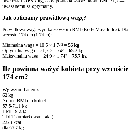
przedziału to
65.7 kg
, co odpowiada wskaźnikowi BMI 21,7 —
uważanemu za optymalny.
Jak obliczamy prawidłową wagę?
Prawidłowa waga wynika ze wzoru BMI (Body Mass Index). Dla
wzrostu 174 cm (1.74 m):
Minimalna waga = 18,5 × 1.74² =
56 kg
Optymalna waga = 21,7 × 1.74² =
65.7 kg
Maksymalna waga = 24,9 × 1.74² =
75.7 kg
Ile powinna ważyć kobieta przy wzroście
174 cm?
Wg wzoru Lorentza
62 kg
Norma BMI dla kobiet
57.5-71.1 kg
BMI 19-23,5
TDEE (umiarkowana akt.)
2223 kcal
dla 65.7 kg