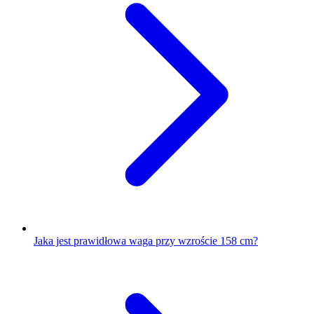
Jaka jest prawidłowa waga przy wzroście 158 cm?