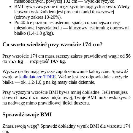
metabolicznych, powyżej 102 cm — wysokie ryzyko.
BMI bywa zawyżone u mężczyzn trenujących siłowo. Wtedy
lepszym wskaźnikiem jest procent tkanki tłuszczowej
(zdrowy zakres 10-20%).
Po 40-tce poziom testosteronu spada, co zmniejsza masę
mięśniową i sprzyja tyciu — kluczowy jest trening oporowy i
białko (1,4-1,8 g/kg).
Co warto wiedzieć przy wzroście 174 cm?
Przy wzroście 174 cm masz szerszy zakres prawidłowej wagi: od
56
do
75.7 kg
— rozpiętość
19.7 kg
.
Wyższe osoby mają wyższe zapotrzebowanie kaloryczne. Sprawdź
swoje w
kalkulatorze TDEE
. Ważne jest też odpowiednie spożycie
białka — ok. 1,2-1,6 g na kg masy ciała dziennie.
Przy wyższym wzroście BMI bywa mniej dokładne. Jeśli trenujesz
siłowo i masz dużo masy mięśniowej, Twoje BMI może wskazywać
na nadwagę mimo prawidłowej ilości tłuszczu.
Sprawdź swoje BMI
Znasz swoją wagę? Sprawdź dokładny wynik BMI dla wzrostu 174
cm.