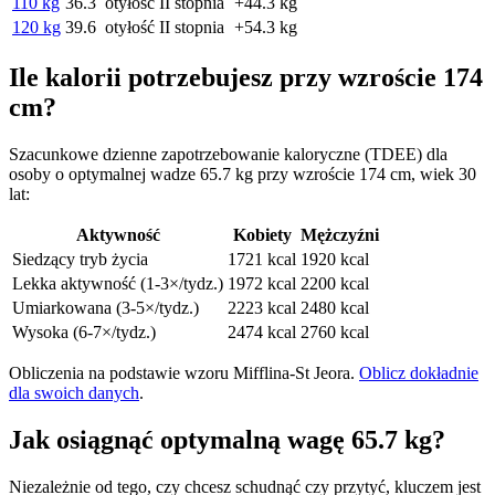
110 kg
36.3
otyłość II stopnia
+44.3 kg
120 kg
39.6
otyłość II stopnia
+54.3 kg
Ile kalorii potrzebujesz przy wzroście 174
cm?
Szacunkowe dzienne zapotrzebowanie kaloryczne (TDEE) dla
osoby o optymalnej wadze 65.7 kg przy wzroście 174 cm, wiek 30
lat:
Aktywność
Kobiety
Mężczyźni
Siedzący tryb życia
1721 kcal
1920 kcal
Lekka aktywność (1-3×/tydz.)
1972 kcal
2200 kcal
Umiarkowana (3-5×/tydz.)
2223 kcal
2480 kcal
Wysoka (6-7×/tydz.)
2474 kcal
2760 kcal
Obliczenia na podstawie wzoru Mifflina-St Jeora.
Oblicz dokładnie
dla swoich danych
.
Jak osiągnąć optymalną wagę 65.7 kg?
Niezależnie od tego, czy chcesz schudnąć czy przytyć, kluczem jest