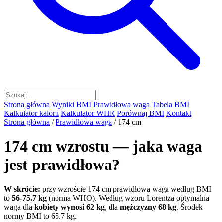
Strona główna
Wyniki BMI
Prawidłowa waga
Tabela BMI
Kalkulator kalorii
Kalkulator WHR
Porównaj BMI
Kontakt
Strona główna
/
Prawidłowa waga
/
174 cm
174 cm wzrostu — jaka waga
jest prawidłowa?
W skrócie:
przy wzroście 174 cm prawidłowa waga według BMI
to
56-75.7 kg
(norma WHO). Według wzoru Lorentza optymalna
waga dla
kobiety wynosi 62 kg
, dla
mężczyzny 68 kg
. Środek
normy BMI to 65.7 kg.