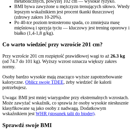
metabolicznych, powyżej 102 cm — wysokie ryzyko.
BMI bywa zawyżone u mężczyzn trenujących siłowo. Wtedy
lepszym wskaźnikiem jest procent tkanki tłuszczowej
(zdrowy zakres 10-20%).
Po 40-tce poziom testosteronu spada, co zmniejsza masę
mięśniową i sprzyja tyciu — kluczowy jest trening oporowy i
białko (1,4-1,8 g/kg).
Co warto wiedzieć przy wzroście 201 cm?
Przy wzroście 201 cm rozpiętość prawidłowej wagi to aż
26.3 kg
(od 74.7 do 101 kg). Wyższy wzrost oznacza większy zakres
normy.
Osoby bardzo wysokie mają znacząco wyższe zapotrzebowanie
kaloryczne.
Oblicz swoje TDEE
, żeby wiedzieć ile kalorii
potrzebujesz.
Uwaga: BMI jest mniej wiarygodne przy ekstremalnych wzrostach.
Może zawyżać wskaźnik, co sprawia że osoby wysokie niesłusznie
klasyfikowane są jako osoby z nadwagą. Dodatkowym
wskaźnikiem jest
WHR (stosunek talii do bioder)
.
Sprawdź swoje BMI