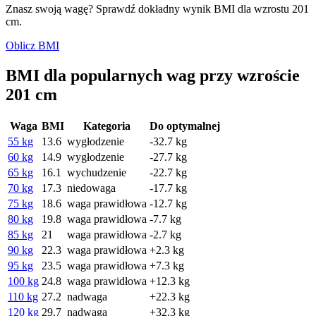
Znasz swoją wagę? Sprawdź dokładny wynik BMI dla wzrostu 201
cm.
Oblicz BMI
BMI dla popularnych wag przy wzroście
201 cm
Waga
BMI
Kategoria
Do optymalnej
55 kg
13.6
wygłodzenie
-32.7 kg
60 kg
14.9
wygłodzenie
-27.7 kg
65 kg
16.1
wychudzenie
-22.7 kg
70 kg
17.3
niedowaga
-17.7 kg
75 kg
18.6
waga prawidłowa
-12.7 kg
80 kg
19.8
waga prawidłowa
-7.7 kg
85 kg
21
waga prawidłowa
-2.7 kg
90 kg
22.3
waga prawidłowa
+2.3 kg
95 kg
23.5
waga prawidłowa
+7.3 kg
100 kg
24.8
waga prawidłowa
+12.3 kg
110 kg
27.2
nadwaga
+22.3 kg
120 kg
29.7
nadwaga
+32.3 kg