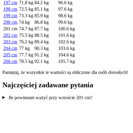
197 cm
71.8 kg
84.2 kg
96.6 kg
198 cm
72.5 kg
85.1 kg
97.6 kg
199 cm
73.3 kg
85.9 kg
98.6 kg
200 cm
74 kg
86.8 kg
99.6 kg
201 cm
74.7 kg
87.7 kg
100.6 kg
202 cm
75.5 kg
88.5 kg
101.6 kg
203 cm
76.2 kg
89.4 kg
102.6 kg
204 cm
77 kg
90.3 kg
103.6 kg
205 cm
77.7 kg
91.2 kg
104.6 kg
206 cm
78.5 kg
92.1 kg
105.7 kg
Pamiętaj, że wszystkie te wartości są obliczone dla osób dorosłych!
Najczęściej zadawane pytania
Ile powinnam ważyć przy wzroście 201 cm?