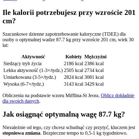
Ile kalorii potrzebujesz przy wzroście 201
cm?
Szacunkowe dzienne zapotrzebowanie kaloryczne (TDEE) dla
osoby o optymalnej wadze 87.7 kg przy wzroście 201 cm, wiek 30
lat:
Aktywność
Kobiety
Mężczyźni
Siedzący tryb życia
2186 kcal
2386 kcal
Lekka aktywność (1-3×/tydz.)
2505 kcal
2734 kcal
Umiarkowana (3-5×/tydz.)
2824 kcal
3081 kcal
Wysoka (6-7×/tydz.)
3143 kcal
3429 kcal
Obliczenia na podstawie wzoru Mifflina-St Jeora.
Oblicz dokładnie
dla swoich danych
.
Jak osiągnąć optymalną wagę 87.7 kg?
Niezależnie od tego, czy chcesz schudnąć czy przytyć, kluczem jest
stopniowa zmiana
. Bezpieczne tempo to 0,5-1 kg tygodniowo.