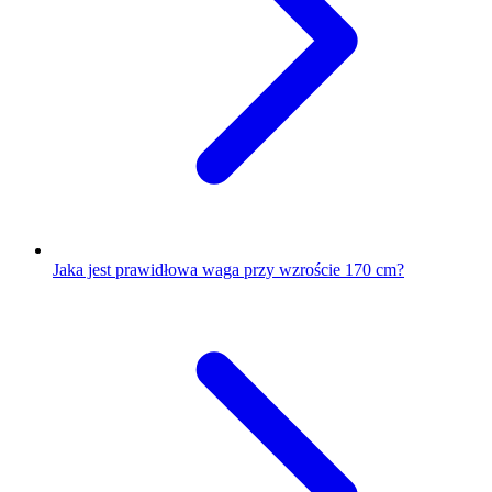
Jaka jest prawidłowa waga przy wzroście 170 cm?