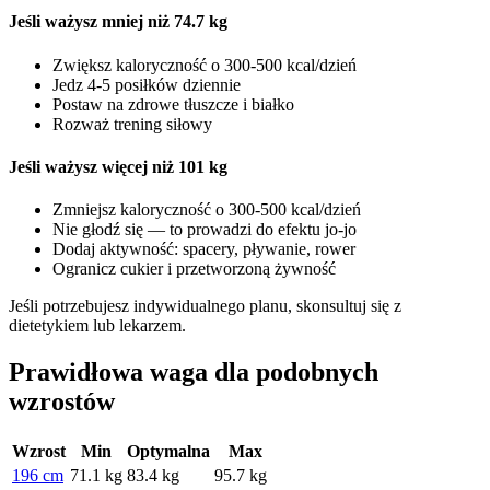
Jeśli ważysz mniej niż 74.7 kg
Zwiększ kaloryczność o 300-500 kcal/dzień
Jedz 4-5 posiłków dziennie
Postaw na zdrowe tłuszcze i białko
Rozważ trening siłowy
Jeśli ważysz więcej niż 101 kg
Zmniejsz kaloryczność o 300-500 kcal/dzień
Nie głodź się — to prowadzi do efektu jo-jo
Dodaj aktywność: spacery, pływanie, rower
Ogranicz cukier i przetworzoną żywność
Jeśli potrzebujesz indywidualnego planu, skonsultuj się z
dietetykiem lub lekarzem.
Prawidłowa waga dla podobnych
wzrostów
Wzrost
Min
Optymalna
Max
196 cm
71.1 kg
83.4 kg
95.7 kg