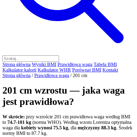
Strona główna
Wyniki BMI
Prawidłowa waga
Tabela BMI
Kalkulator kalorii
Kalkulator WHR
Porównaj BMI
Kontakt
Strona główna
/
Prawidłowa waga
/
201 cm
201 cm wzrostu — jaka waga
jest prawidłowa?
W skrócie:
przy wzroście 201 cm prawidłowa waga według BMI
to
74.7-101 kg
(norma WHO). Według wzoru Lorentza optymalna
waga dla
kobiety wynosi 75.5 kg
, dla
mężczyzny 88.3 kg
. Środek
normy BMI to 87.7 kg.