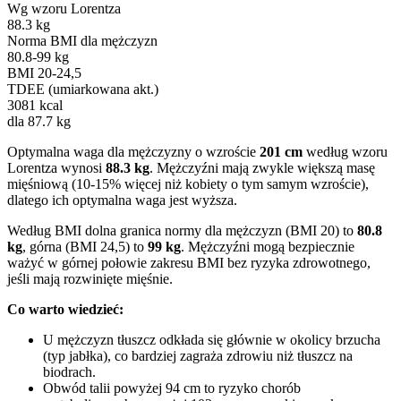
Wg wzoru Lorentza
88.3 kg
Norma BMI dla mężczyzn
80.8-99 kg
BMI 20-24,5
TDEE (umiarkowana akt.)
3081 kcal
dla 87.7 kg
Optymalna waga dla mężczyzny o wzroście
201 cm
według wzoru
Lorentza wynosi
88.3 kg
. Mężczyźni mają zwykle większą masę
mięśniową (10-15% więcej niż kobiety o tym samym wzroście),
dlatego ich optymalna waga jest wyższa.
Według BMI dolna granica normy dla mężczyzn (BMI 20) to
80.8
kg
, górna (BMI 24,5) to
99 kg
. Mężczyźni mogą bezpiecznie
ważyć w górnej połowie zakresu BMI bez ryzyka zdrowotnego,
jeśli mają rozwinięte mięśnie.
Co warto wiedzieć:
U mężczyzn tłuszcz odkłada się głównie w okolicy brzucha
(typ jabłka), co bardziej zagraża zdrowiu niż tłuszcz na
biodrach.
Obwód talii powyżej 94 cm to ryzyko chorób