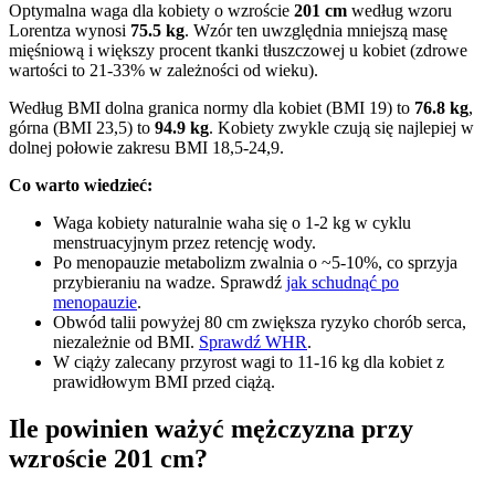
Optymalna waga dla kobiety o wzroście
201 cm
według wzoru
Lorentza wynosi
75.5 kg
. Wzór ten uwzględnia mniejszą masę
mięśniową i większy procent tkanki tłuszczowej u kobiet (zdrowe
wartości to 21-33% w zależności od wieku).
Według BMI dolna granica normy dla kobiet (BMI 19) to
76.8 kg
,
górna (BMI 23,5) to
94.9 kg
. Kobiety zwykle czują się najlepiej w
dolnej połowie zakresu BMI 18,5-24,9.
Co warto wiedzieć:
Waga kobiety naturalnie waha się o 1-2 kg w cyklu
menstruacyjnym przez retencję wody.
Po menopauzie metabolizm zwalnia o ~5-10%, co sprzyja
przybieraniu na wadze. Sprawdź
jak schudnąć po
menopauzie
.
Obwód talii powyżej 80 cm zwiększa ryzyko chorób serca,
niezależnie od BMI.
Sprawdź WHR
.
W ciąży zalecany przyrost wagi to 11-16 kg dla kobiet z
prawidłowym BMI przed ciążą.
Ile powinien ważyć mężczyzna przy
wzroście 201 cm?