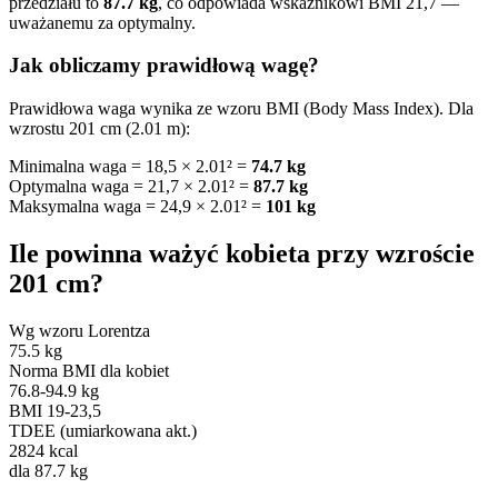
przedziału to
87.7 kg
, co odpowiada wskaźnikowi BMI 21,7 —
uważanemu za optymalny.
Jak obliczamy prawidłową wagę?
Prawidłowa waga wynika ze wzoru BMI (Body Mass Index). Dla
wzrostu 201 cm (2.01 m):
Minimalna waga = 18,5 × 2.01² =
74.7 kg
Optymalna waga = 21,7 × 2.01² =
87.7 kg
Maksymalna waga = 24,9 × 2.01² =
101 kg
Ile powinna ważyć kobieta przy wzroście
201 cm?
Wg wzoru Lorentza
75.5 kg
Norma BMI dla kobiet
76.8-94.9 kg
BMI 19-23,5
TDEE (umiarkowana akt.)
2824 kcal
dla 87.7 kg