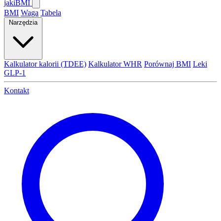
jaki
BMI
BMI
Waga
Tabela
Narzędzia
Kalkulator kalorii (TDEE)
Kalkulator WHR
Porównaj BMI
Leki
GLP-1
Kontakt