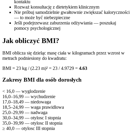
kontaktu
Rozważ konsultację z dietetykiem klinicznym
Nie próbuj samodzielnie gwałtownie zwiększać kaloryczności
— to może być niebezpieczne
Jeśli podejrzewasz zaburzenia odżywiania — poszukaj
pomocy psychologicznej
Jak obliczyć BMI?
BMI oblicza się dzieląc masę ciała w kilogramach przez wzrost w
metrach podniesiony do kwadratu:
BMI = 23 kg / (2.23 m)² = 23 / 4.9729 =
4.63
Zakresy BMI dla osób dorosłych
< 16,0 — wyglodzenie
16,0–16,99 — wychudzenie
17,0–18,49 — niedowaga
18,5–24,99 — waga prawidlowa
25,0–29,99 — nadwaga
30,0–34,99 — otylosc I stopnia
35,0–39,99 — otylosc II stopnia
≥ 40,0 — otylosc III stopnia