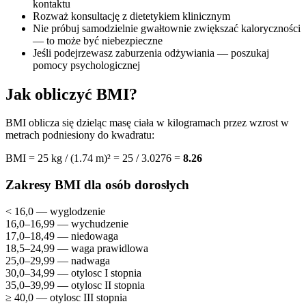
kontaktu
Rozważ konsultację z dietetykiem klinicznym
Nie próbuj samodzielnie gwałtownie zwiększać kaloryczności
— to może być niebezpieczne
Jeśli podejrzewasz zaburzenia odżywiania — poszukaj
pomocy psychologicznej
Jak obliczyć BMI?
BMI oblicza się dzieląc masę ciała w kilogramach przez wzrost w
metrach podniesiony do kwadratu:
BMI = 25 kg / (1.74 m)² = 25 / 3.0276 =
8.26
Zakresy BMI dla osób dorosłych
< 16,0 — wyglodzenie
16,0–16,99 — wychudzenie
17,0–18,49 — niedowaga
18,5–24,99 — waga prawidlowa
25,0–29,99 — nadwaga
30,0–34,99 — otylosc I stopnia
35,0–39,99 — otylosc II stopnia
≥ 40,0 — otylosc III stopnia