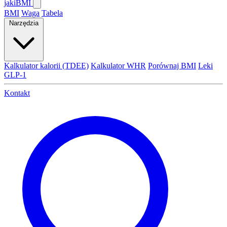
jaki
BMI
BMI
Waga
Tabela
Narzędzia
Kalkulator kalorii (TDEE)
Kalkulator WHR
Porównaj BMI
Leki
GLP-1
Kontakt