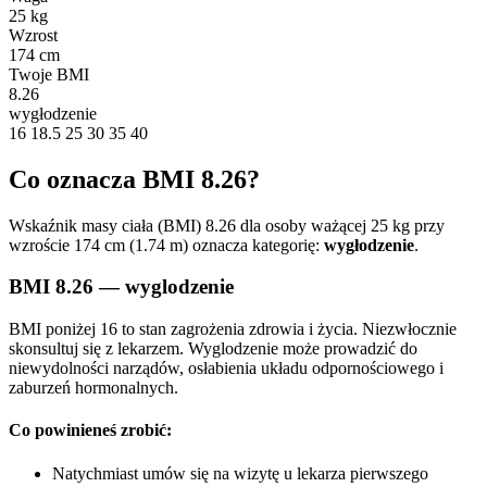
25 kg
Wzrost
174 cm
Twoje BMI
8.26
wygłodzenie
16
18.5
25
30
35
40
Co oznacza BMI 8.26?
Wskaźnik masy ciała (BMI) 8.26 dla osoby ważącej 25 kg przy
wzroście 174 cm (1.74 m) oznacza kategorię:
wygłodzenie
.
BMI 8.26 — wyglodzenie
BMI poniżej 16 to stan zagrożenia zdrowia i życia. Niezwłocznie
skonsultuj się z lekarzem. Wyglodzenie może prowadzić do
niewydolności narządów, osłabienia układu odpornościowego i
zaburzeń hormonalnych.
Co powinieneś zrobić:
Natychmiast umów się na wizytę u lekarza pierwszego