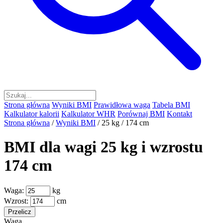
Strona główna
Wyniki BMI
Prawidłowa waga
Tabela BMI
Kalkulator kalorii
Kalkulator WHR
Porównaj BMI
Kontakt
Strona główna
/
Wyniki BMI
/
25 kg / 174 cm
BMI dla wagi 25 kg i wzrostu
174 cm
Waga:
kg
Wzrost:
cm
Przelicz
Waga