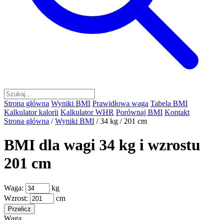
Strona główna
Wyniki BMI
Prawidłowa waga
Tabela BMI
Kalkulator kalorii
Kalkulator WHR
Porównaj BMI
Kontakt
Strona główna
/
Wyniki BMI
/
34 kg / 201 cm
BMI dla wagi 34 kg i wzrostu
201 cm
Waga:
kg
Wzrost:
cm
Przelicz
Waga