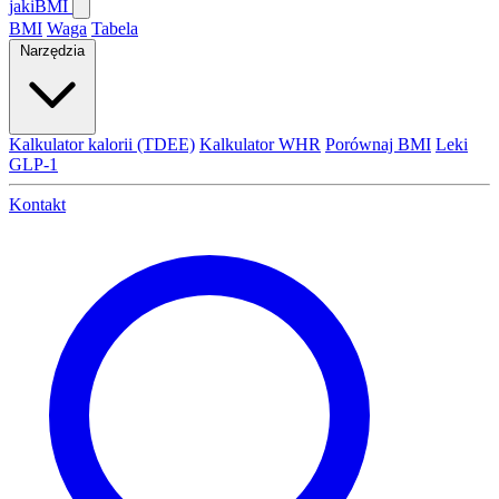
jaki
BMI
BMI
Waga
Tabela
Narzędzia
Kalkulator kalorii (TDEE)
Kalkulator WHR
Porównaj BMI
Leki
GLP-1
Kontakt