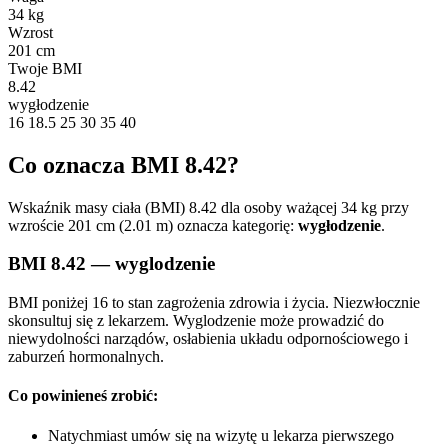
34 kg
Wzrost
201 cm
Twoje BMI
8.42
wygłodzenie
16
18.5
25
30
35
40
Co oznacza BMI 8.42?
Wskaźnik masy ciała (BMI) 8.42 dla osoby ważącej 34 kg przy
wzroście 201 cm (2.01 m) oznacza kategorię:
wygłodzenie
.
BMI 8.42 — wyglodzenie
BMI poniżej 16 to stan zagrożenia zdrowia i życia. Niezwłocznie
skonsultuj się z lekarzem. Wyglodzenie może prowadzić do
niewydolności narządów, osłabienia układu odpornościowego i
zaburzeń hormonalnych.
Co powinieneś zrobić:
Natychmiast umów się na wizytę u lekarza pierwszego