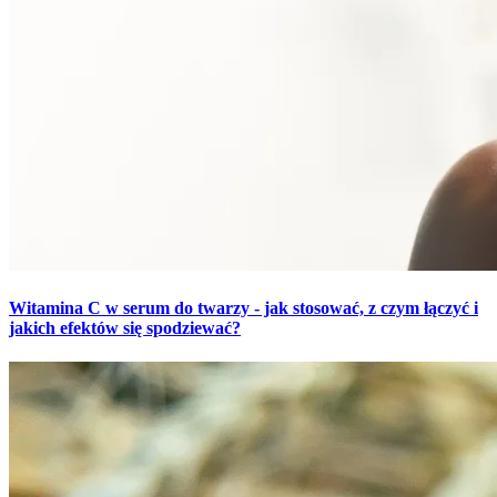
Witamina C w serum do twarzy - jak stosować, z czym łączyć i
jakich efektów się spodziewać?