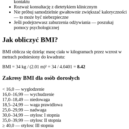
kontaktu
Rozważ konsultację z dietetykiem klinicznym
Nie próbuj samodzielnie gwałtownie zwiększać kaloryczności
— to może być niebezpieczne
Jeśli podejrzewasz zaburzenia odżywiania — poszukaj
pomocy psychologicznej
Jak obliczyć BMI?
BMI oblicza się dzieląc masę ciała w kilogramach przez wzrost w
metrach podniesiony do kwadratu:
BMI = 34 kg / (2.01 m)² = 34 / 4.0401 =
8.42
Zakresy BMI dla osób dorosłych
< 16,0 — wyglodzenie
16,0–16,99 — wychudzenie
17,0–18,49 — niedowaga
18,5–24,99 — waga prawidlowa
25,0–29,99 — nadwaga
30,0–34,99 — otylosc I stopnia
35,0–39,99 — otylosc II stopnia
≥ 40,0 — otylosc III stopnia