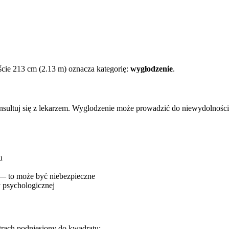
cie 213 cm (2.13 m) oznacza kategorię:
wygłodzenie
.
onsultuj się z lekarzem. Wyglodzenie może prowadzić do niewydolnośc
u
 — to może być niebezpieczne
 psychologicznej
trach podniesiony do kwadratu: