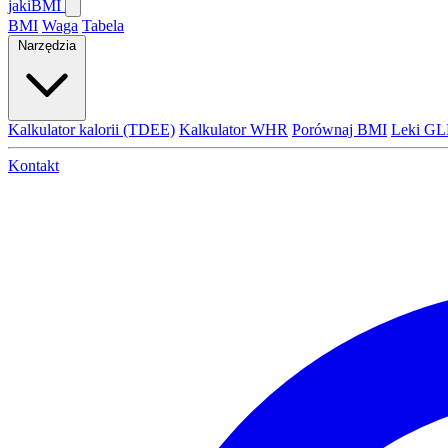
jaki
BMI
BMI
Waga
Tabela
Narzędzia
Kalkulator kalorii (TDEE)
Kalkulator WHR
Porównaj BMI
Leki GL
Kontakt