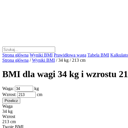
Strona główna
Wyniki BMI
Prawidłowa waga
Tabela BMI
Kalkulator
Strona główna
/
Wyniki BMI
/
34 kg / 213 cm
BMI dla wagi 34 kg i wzrostu 2
Waga:
kg
Wzrost:
cm
Przelicz
Waga
34 kg
Wzrost
213 cm
Twoje BMI