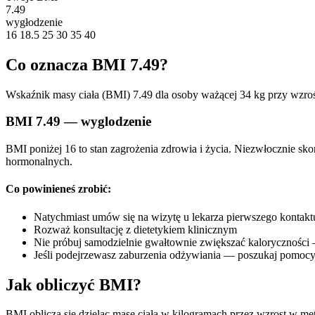
7.49
wygłodzenie
16
18.5
25
30
35
40
Co oznacza BMI 7.49?
Wskaźnik masy ciała (BMI) 7.49 dla osoby ważącej 34 kg przy wzroś
BMI 7.49 — wyglodzenie
BMI poniżej 16 to stan zagrożenia zdrowia i życia. Niezwłocznie sk
hormonalnych.
Co powinieneś zrobić:
Natychmiast umów się na wizytę u lekarza pierwszego kontakt
Rozważ konsultację z dietetykiem klinicznym
Nie próbuj samodzielnie gwałtownie zwiększać kaloryczności
Jeśli podejrzewasz zaburzenia odżywiania — poszukaj pomocy
Jak obliczyć BMI?
BMI oblicza się dzieląc masę ciała w kilogramach przez wzrost w me