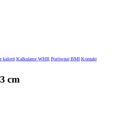
 kalorii
Kalkulator WHR
Porównaj BMI
Kontakt
13 cm