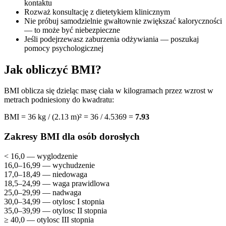
kontaktu
Rozważ konsultację z dietetykiem klinicznym
Nie próbuj samodzielnie gwałtownie zwiększać kaloryczności
— to może być niebezpieczne
Jeśli podejrzewasz zaburzenia odżywiania — poszukaj
pomocy psychologicznej
Jak obliczyć BMI?
BMI oblicza się dzieląc masę ciała w kilogramach przez wzrost w
metrach podniesiony do kwadratu:
BMI = 36 kg / (2.13 m)² = 36 / 4.5369 =
7.93
Zakresy BMI dla osób dorosłych
< 16,0 — wyglodzenie
16,0–16,99 — wychudzenie
17,0–18,49 — niedowaga
18,5–24,99 — waga prawidlowa
25,0–29,99 — nadwaga
30,0–34,99 — otylosc I stopnia
35,0–39,99 — otylosc II stopnia
≥ 40,0 — otylosc III stopnia