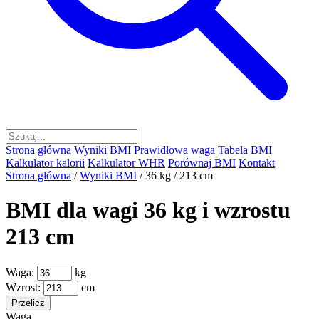
Strona główna
Wyniki BMI
Prawidłowa waga
Tabela BMI
Kalkulator kalorii
Kalkulator WHR
Porównaj BMI
Kontakt
Strona główna
/
Wyniki BMI
/
36 kg / 213 cm
BMI dla wagi 36 kg i wzrostu
213 cm
Waga:
kg
Wzrost:
cm
Przelicz
Waga