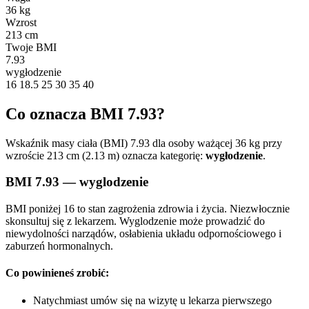
36 kg
Wzrost
213 cm
Twoje BMI
7.93
wygłodzenie
16
18.5
25
30
35
40
Co oznacza BMI 7.93?
Wskaźnik masy ciała (BMI) 7.93 dla osoby ważącej 36 kg przy
wzroście 213 cm (2.13 m) oznacza kategorię:
wygłodzenie
.
BMI 7.93 — wyglodzenie
BMI poniżej 16 to stan zagrożenia zdrowia i życia. Niezwłocznie
skonsultuj się z lekarzem. Wyglodzenie może prowadzić do
niewydolności narządów, osłabienia układu odpornościowego i
zaburzeń hormonalnych.
Co powinieneś zrobić:
Natychmiast umów się na wizytę u lekarza pierwszego