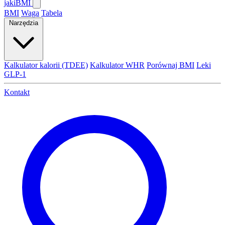
jaki
BMI
BMI
Waga
Tabela
Narzędzia
Kalkulator kalorii (TDEE)
Kalkulator WHR
Porównaj BMI
Leki
GLP-1
Kontakt