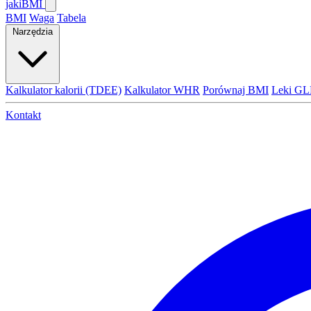
jaki
BMI
BMI
Waga
Tabela
Narzędzia
Kalkulator kalorii (TDEE)
Kalkulator WHR
Porównaj BMI
Leki GL
Kontakt