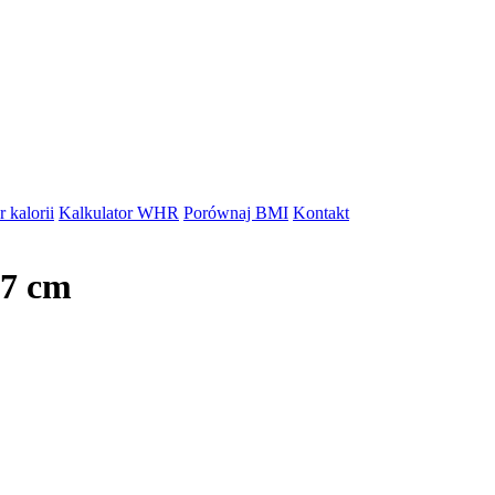
 kalorii
Kalkulator WHR
Porównaj BMI
Kontakt
07 cm