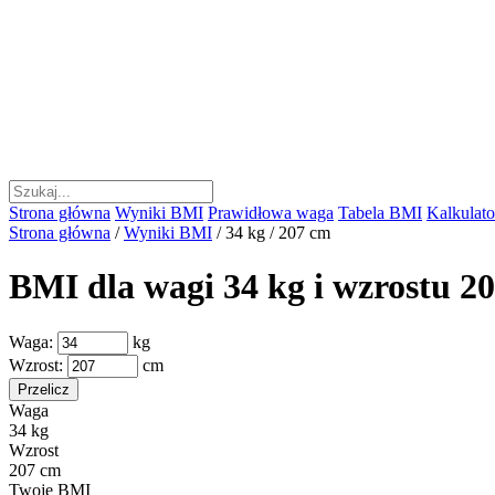
Strona główna
Wyniki BMI
Prawidłowa waga
Tabela BMI
Kalkulator
Strona główna
/
Wyniki BMI
/
34 kg / 207 cm
BMI dla wagi 34 kg i wzrostu 2
Waga:
kg
Wzrost:
cm
Przelicz
Waga
34 kg
Wzrost
207 cm
Twoje BMI