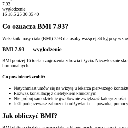
7.93
wygłodzenie
16
18.5
25
30
35
40
Co oznacza BMI 7.93?
Wskaźnik masy ciała (BMI) 7.93 dla osoby ważącej 34 kg przy wzroś
BMI 7.93 — wyglodzenie
BMI poniżej 16 to stan zagrożenia zdrowia i życia. Niezwłocznie sk
hormonalnych.
Co powinieneś zrobić:
Natychmiast umów się na wizytę u lekarza pierwszego kontakt
Rozważ konsultację z dietetykiem klinicznym
Nie próbuj samodzielnie gwałtownie zwiększać kaloryczności
Jeśli podejrzewasz zaburzenia odżywiania — poszukaj pomocy
Jak obliczyć BMI?
BMI oblicza się dzieląc masę ciała w kilogramach przez wzrost w me