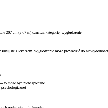
cie 207 cm (2.07 m) oznacza kategorię:
wygłodzenie
.
onsultuj się z lekarzem. Wyglodzenie może prowadzić do niewydolnośc
u
 — to może być niebezpieczne
 psychologicznej
trach podniesiony do kwadratu: