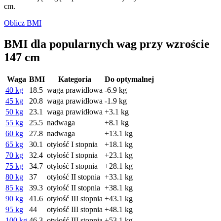
cm.
Oblicz BMI
BMI dla popularnych wag przy wzroście
147 cm
Waga
BMI
Kategoria
Do optymalnej
40 kg
18.5
waga prawidłowa
-6.9 kg
45 kg
20.8
waga prawidłowa
-1.9 kg
50 kg
23.1
waga prawidłowa
+3.1 kg
55 kg
25.5
nadwaga
+8.1 kg
60 kg
27.8
nadwaga
+13.1 kg
65 kg
30.1
otyłość I stopnia
+18.1 kg
70 kg
32.4
otyłość I stopnia
+23.1 kg
75 kg
34.7
otyłość I stopnia
+28.1 kg
80 kg
37
otyłość II stopnia
+33.1 kg
85 kg
39.3
otyłość II stopnia
+38.1 kg
90 kg
41.6
otyłość III stopnia
+43.1 kg
95 kg
44
otyłość III stopnia
+48.1 kg
100 kg
46.3
otyłość III stopnia
+53.1 kg