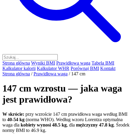
Strona główna
Wyniki BMI
Prawidłowa waga
Tabela BMI
Kalkulator kalorii
Kalkulator WHR
Porównaj BMI
Kontakt
Strona główna
/
Prawidłowa waga
/
147 cm
147 cm wzrostu — jaka waga
jest prawidłowa?
W skrócie:
przy wzroście 147 cm prawidłowa waga według BMI
to
40-54 kg
(norma WHO). Według wzoru Lorentza optymalna
waga dla
kobiety wynosi 48.5 kg
, dla
mężczyzny 47.8 kg
. Środek
normy BMI to 46.9 kg.