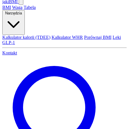
jaki
BMI
BMI
Waga
Tabela
Narzędzia
Kalkulator kalorii (TDEE)
Kalkulator WHR
Porównaj BMI
Leki
GLP-1
Kontakt