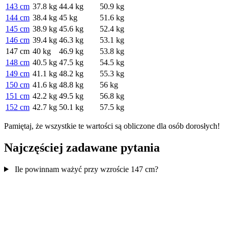
143 cm
37.8 kg
44.4 kg
50.9 kg
144 cm
38.4 kg
45 kg
51.6 kg
145 cm
38.9 kg
45.6 kg
52.4 kg
146 cm
39.4 kg
46.3 kg
53.1 kg
147 cm
40 kg
46.9 kg
53.8 kg
148 cm
40.5 kg
47.5 kg
54.5 kg
149 cm
41.1 kg
48.2 kg
55.3 kg
150 cm
41.6 kg
48.8 kg
56 kg
151 cm
42.2 kg
49.5 kg
56.8 kg
152 cm
42.7 kg
50.1 kg
57.5 kg
Pamiętaj, że wszystkie te wartości są obliczone dla osób dorosłych!
Najczęściej zadawane pytania
Ile powinnam ważyć przy wzroście 147 cm?