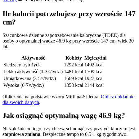
Ile kalorii potrzebujesz przy wzroście 147
cm?
Szacunkowe dzienne zapotrzebowanie kaloryczne (TDEE) dla
osoby o optymalnej wadze 46.9 kg przy wzroście 147 cm, wiek 30
lat:
Aktywność
Kobiety
Mężczyźni
Siedzący tryb życia
1292 kcal
1492 kcal
Lekka aktywność (1-3×/tydz.)
1481 kcal
1709 kcal
Umiarkowana (3-5×/tydz.)
1669 kcal
1927 kcal
Wysoka (6-7×/tydz.)
1858 kcal
2144 kcal
Obliczenia na podstawie wzoru Mifflina-St Jeora.
Oblicz dokładnie
dla swoich danych
.
Jak osiągnąć optymalną wagę 46.9 kg?
Niezależnie od tego, czy chcesz schudnąć czy przytyć, kluczem jest
stopniowa zmiana
. Bezpieczne tempo to 0,5-1 kg tygodniowo.