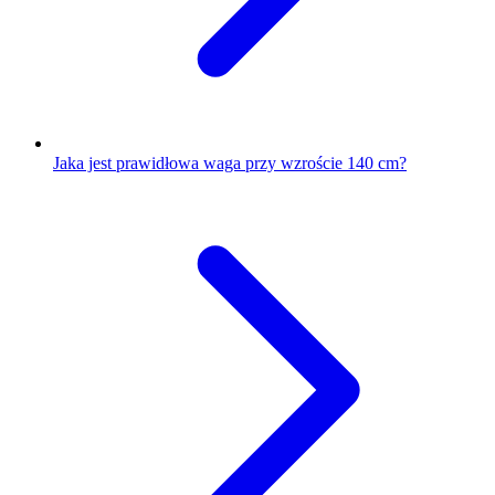
Jaka jest prawidłowa waga przy wzroście 140 cm?