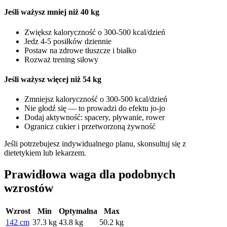
Jeśli ważysz mniej niż 40 kg
Zwiększ kaloryczność o 300-500 kcal/dzień
Jedz 4-5 posiłków dziennie
Postaw na zdrowe tłuszcze i białko
Rozważ trening siłowy
Jeśli ważysz więcej niż 54 kg
Zmniejsz kaloryczność o 300-500 kcal/dzień
Nie głodź się — to prowadzi do efektu jo-jo
Dodaj aktywność: spacery, pływanie, rower
Ogranicz cukier i przetworzoną żywność
Jeśli potrzebujesz indywidualnego planu, skonsultuj się z
dietetykiem lub lekarzem.
Prawidłowa waga dla podobnych
wzrostów
Wzrost
Min
Optymalna
Max
142 cm
37.3 kg
43.8 kg
50.2 kg