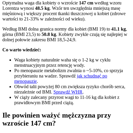
Optymalna waga dla kobiety o wzroście
147 cm
według wzoru
Lorentza wynosi
48.5 kg
. Wzór ten uwzględnia mniejszą masę
mięśniową i większy procent tkanki tłuszczowej u kobiet (zdrowe
wartości to 21-33% w zależności od wieku).
Według BMI dolna granica normy dla kobiet (BMI 19) to
41.1 kg
,
górna (BMI 23,5) to
50.8 kg
. Kobiety zwykle czują się najlepiej w
dolnej połowie zakresu BMI 18,5-24,9.
Co warto wiedzieć:
Waga kobiety naturalnie waha się o 1-2 kg w cyklu
menstruacyjnym przez retencję wody.
Po menopauzie metabolizm zwalnia o ~5-10%, co sprzyja
przybieraniu na wadze. Sprawdź
jak schudnąć po
menopauzie
.
Obwód talii powyżej 80 cm zwiększa ryzyko chorób serca,
niezależnie od BMI.
Sprawdź WHR
.
W ciąży zalecany przyrost wagi to 11-16 kg dla kobiet z
prawidłowym BMI przed ciążą.
Ile powinien ważyć mężczyzna przy
wzroście 147 cm?