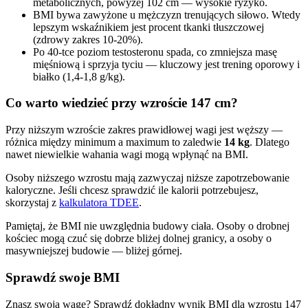
metabolicznych, powyżej 102 cm — wysokie ryzyko.
BMI bywa zawyżone u mężczyzn trenujących siłowo. Wtedy
lepszym wskaźnikiem jest procent tkanki tłuszczowej
(zdrowy zakres 10-20%).
Po 40-tce poziom testosteronu spada, co zmniejsza masę
mięśniową i sprzyja tyciu — kluczowy jest trening oporowy i
białko (1,4-1,8 g/kg).
Co warto wiedzieć przy wzroście 147 cm?
Przy niższym wzroście zakres prawidłowej wagi jest węższy —
różnica między minimum a maximum to zaledwie
14 kg
. Dlatego
nawet niewielkie wahania wagi mogą wpłynąć na BMI.
Osoby niższego wzrostu mają zazwyczaj niższe zapotrzebowanie
kaloryczne. Jeśli chcesz sprawdzić ile kalorii potrzebujesz,
skorzystaj z
kalkulatora TDEE
.
Pamiętaj, że BMI nie uwzględnia budowy ciała. Osoby o drobnej
kościec mogą czuć się dobrze bliżej dolnej granicy, a osoby o
masywniejszej budowie — bliżej górnej.
Sprawdź swoje BMI
Znasz swoją wagę? Sprawdź dokładny wynik BMI dla wzrostu 147