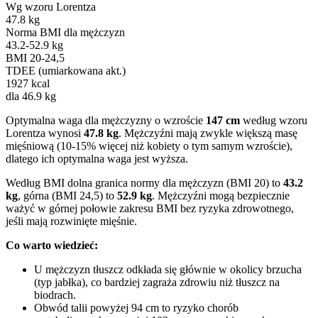
Wg wzoru Lorentza
47.8 kg
Norma BMI dla mężczyzn
43.2-52.9 kg
BMI 20-24,5
TDEE (umiarkowana akt.)
1927 kcal
dla 46.9 kg
Optymalna waga dla mężczyzny o wzroście
147 cm
według wzoru
Lorentza wynosi
47.8 kg
. Mężczyźni mają zwykle większą masę
mięśniową (10-15% więcej niż kobiety o tym samym wzroście),
dlatego ich optymalna waga jest wyższa.
Według BMI dolna granica normy dla mężczyzn (BMI 20) to
43.2
kg
, górna (BMI 24,5) to
52.9 kg
. Mężczyźni mogą bezpiecznie
ważyć w górnej połowie zakresu BMI bez ryzyka zdrowotnego,
jeśli mają rozwinięte mięśnie.
Co warto wiedzieć:
U mężczyzn tłuszcz odkłada się głównie w okolicy brzucha
(typ jabłka), co bardziej zagraża zdrowiu niż tłuszcz na
biodrach.
Obwód talii powyżej 94 cm to ryzyko chorób