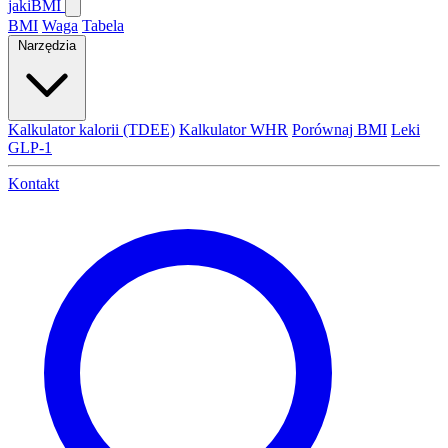
jaki
BMI
BMI
Waga
Tabela
Narzędzia
Kalkulator kalorii (TDEE)
Kalkulator WHR
Porównaj BMI
Leki
GLP-1
Kontakt