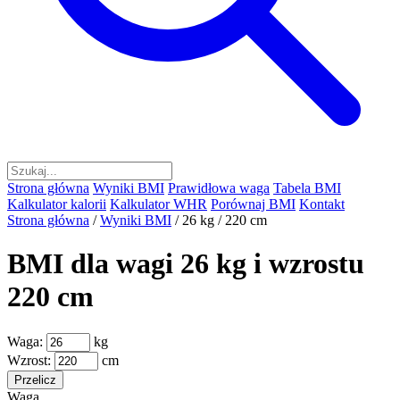
Strona główna
Wyniki BMI
Prawidłowa waga
Tabela BMI
Kalkulator kalorii
Kalkulator WHR
Porównaj BMI
Kontakt
Strona główna
/
Wyniki BMI
/
26 kg / 220 cm
BMI dla wagi 26 kg i wzrostu
220 cm
Waga:
kg
Wzrost:
cm
Przelicz
Waga