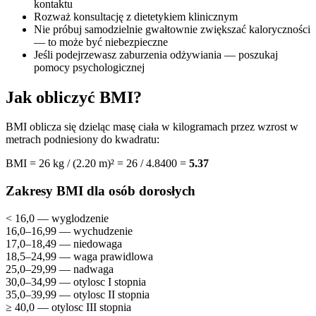
kontaktu
Rozważ konsultację z dietetykiem klinicznym
Nie próbuj samodzielnie gwałtownie zwiększać kaloryczności
— to może być niebezpieczne
Jeśli podejrzewasz zaburzenia odżywiania — poszukaj
pomocy psychologicznej
Jak obliczyć BMI?
BMI oblicza się dzieląc masę ciała w kilogramach przez wzrost w
metrach podniesiony do kwadratu:
BMI = 26 kg / (2.20 m)² = 26 / 4.8400 =
5.37
Zakresy BMI dla osób dorosłych
< 16,0 — wyglodzenie
16,0–16,99 — wychudzenie
17,0–18,49 — niedowaga
18,5–24,99 — waga prawidlowa
25,0–29,99 — nadwaga
30,0–34,99 — otylosc I stopnia
35,0–39,99 — otylosc II stopnia
≥ 40,0 — otylosc III stopnia