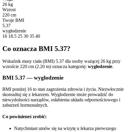
26 kg
Wzrost
220 cm
Twoje BMI
5.37
wygłodzenie
16
18.5
25
30
35
40
Co oznacza BMI 5.37?
Wskaźnik masy ciała (BMI) 5.37 dla osoby ważącej 26 kg przy
wzroście 220 cm (2.20 m) oznacza kategorię:
wygłodzenie
.
BMI 5.37 — wyglodzenie
BMI poniżej 16 to stan zagrożenia zdrowia i życia. Niezwłocznie
skonsultuj się z lekarzem. Wyglodzenie może prowadzić do
niewydolności narządów, osłabienia układu odpornościowego i
zaburzeń hormonalnych.
Co powinieneś zrobić:
Natychmiast umów się na wizytę u lekarza pierwszego