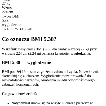
27 kg
Wzrost
224 cm
Twoje BMI
5.38
wygłodzenie
16
18.5
25
30
35
40
Co oznacza BMI 5.38?
Wskaźnik masy ciała (BMI) 5.38 dla osoby ważącej 27 kg przy
wzroście 224 cm (2.24 m) oznacza kategorię:
wygłodzenie
.
BMI 5.38 — wyglodzenie
BMI poniżej 16 to stan zagrożenia zdrowia i życia. Niezwłocznie
skonsultuj się z lekarzem. Wyglodzenie może prowadzić do
niewydolności narządów, osłabienia układu odpornościowego i
zaburzeń hormonalnych.
Co powinieneś zrobić:
Natychmiast umów się na wizytę u lekarza pierwszego