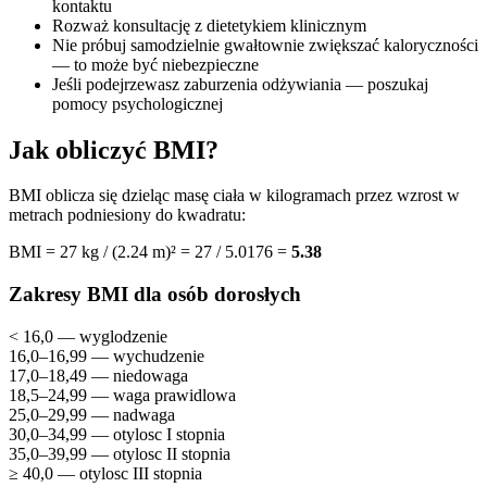
kontaktu
Rozważ konsultację z dietetykiem klinicznym
Nie próbuj samodzielnie gwałtownie zwiększać kaloryczności
— to może być niebezpieczne
Jeśli podejrzewasz zaburzenia odżywiania — poszukaj
pomocy psychologicznej
Jak obliczyć BMI?
BMI oblicza się dzieląc masę ciała w kilogramach przez wzrost w
metrach podniesiony do kwadratu:
BMI = 27 kg / (2.24 m)² = 27 / 5.0176 =
5.38
Zakresy BMI dla osób dorosłych
< 16,0 — wyglodzenie
16,0–16,99 — wychudzenie
17,0–18,49 — niedowaga
18,5–24,99 — waga prawidlowa
25,0–29,99 — nadwaga
30,0–34,99 — otylosc I stopnia
35,0–39,99 — otylosc II stopnia
≥ 40,0 — otylosc III stopnia