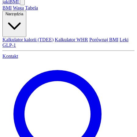
jaki
BMI
BMI
Waga
Tabela
Narzędzia
Kalkulator kalorii (TDEE)
Kalkulator WHR
Porównaj BMI
Leki
GLP-1
Kontakt